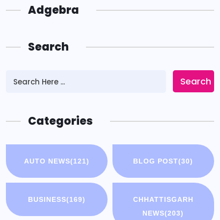
Adgebra
Search
Search
Categories
AUTO NEWS
(121)
BLOG POST
(30)
BUSINESS
(169)
CHHATTISGARH
NEWS
(203)