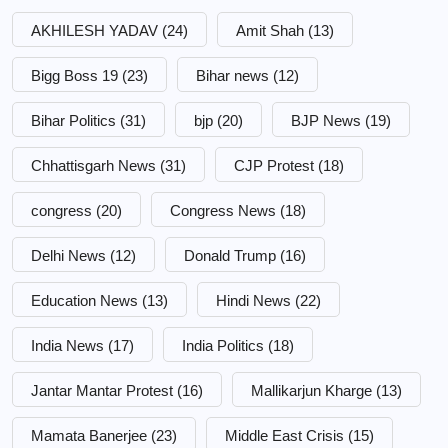
AKHILESH YADAV
(24)
Amit Shah
(13)
Bigg Boss 19
(23)
Bihar news
(12)
Bihar Politics
(31)
bjp
(20)
BJP News
(19)
Chhattisgarh News
(31)
CJP Protest
(18)
congress
(20)
Congress News
(18)
Delhi News
(12)
Donald Trump
(16)
Education News
(13)
Hindi News
(22)
India News
(17)
India Politics
(18)
Jantar Mantar Protest
(16)
Mallikarjun Kharge
(13)
Mamata Banerjee
(23)
Middle East Crisis
(15)