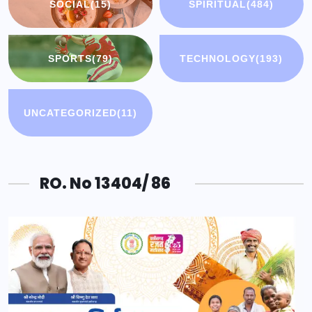
SOCIAL
(15)
SPIRITUAL
(484)
SPORTS
(79)
TECHNOLOGY
(193)
UNCATEGORIZED
(11)
RO. No 13404/ 86