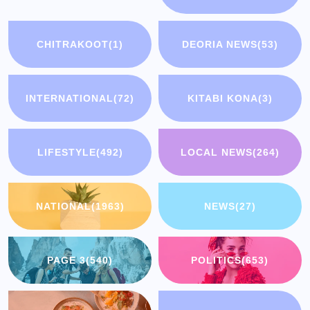
CHITRAKOOT
(1)
DEORIA NEWS
(53)
INTERNATIONAL
(72)
KITABI KONA
(3)
LIFESTYLE
(492)
LOCAL NEWS
(264)
NATIONAL
(1963)
NEWS
(27)
PAGE 3
(540)
POLITICS
(653)