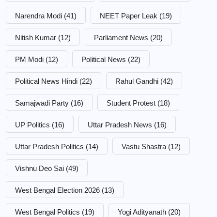
Narendra Modi
(41)
NEET Paper Leak
(19)
Nitish Kumar
(12)
Parliament News
(20)
PM Modi
(12)
Political News
(22)
Political News Hindi
(22)
Rahul Gandhi
(42)
Samajwadi Party
(16)
Student Protest
(18)
UP Politics
(16)
Uttar Pradesh News
(16)
Uttar Pradesh Politics
(14)
Vastu Shastra
(12)
Vishnu Deo Sai
(49)
West Bengal Election 2026
(13)
West Bengal Politics
(19)
Yogi Adityanath
(20)