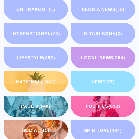
CHITRAKOOT
(1)
DEORIA NEWS
(53)
INTERNATIONAL
(72)
KITABI KONA
(3)
LIFESTYLE
(492)
LOCAL NEWS
(264)
NATIONAL
(1963)
NEWS
(27)
PAGE 3
(540)
POLITICS
(653)
SOCIAL
(15)
SPIRITUAL
(484)