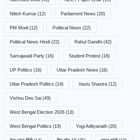
Nitish Kumar
(12)
Parliament News
(20)
PM Modi
(12)
Political News
(22)
Political News Hindi
(22)
Rahul Gandhi
(42)
Samajwadi Party
(16)
Student Protest
(18)
UP Politics
(16)
Uttar Pradesh News
(16)
Uttar Pradesh Politics
(14)
Vastu Shastra
(12)
Vishnu Deo Sai
(49)
West Bengal Election 2026
(13)
West Bengal Politics
(19)
Yogi Adityanath
(20)