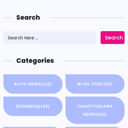
Search
Search
Categories
AUTO NEWS
(122)
BLOG POST
(30)
BUSINESS
(169)
CHHATTISGARH
NEWS
(203)