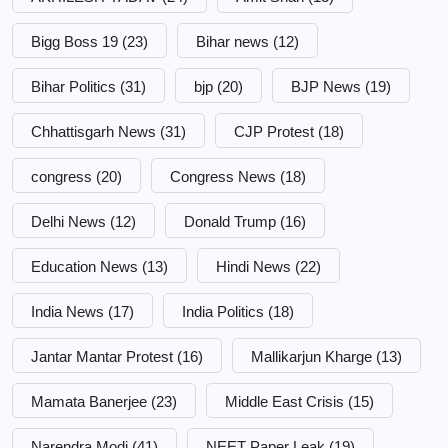
Bigg Boss 19
(23)
Bihar news
(12)
Bihar Politics
(31)
bjp
(20)
BJP News
(19)
Chhattisgarh News
(31)
CJP Protest
(18)
congress
(20)
Congress News
(18)
Delhi News
(12)
Donald Trump
(16)
Education News
(13)
Hindi News
(22)
India News
(17)
India Politics
(18)
Jantar Mantar Protest
(16)
Mallikarjun Kharge
(13)
Mamata Banerjee
(23)
Middle East Crisis
(15)
Narendra Modi
(41)
NEET Paper Leak
(19)