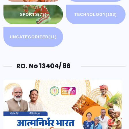
SPORTS
(79)
TECHNOLOGY
(193)
UNCATEGORIZED
(11)
RO. No 13404/ 86