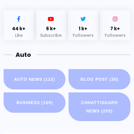
44 k+
6 k+
1 k+
7 k+
Like
Subscribe
Followers
Followers
Auto
AUTO NEWS
(122)
BLOG POST
(30)
BUSINESS
(169)
CHHATTISGARH
NEWS
(203)