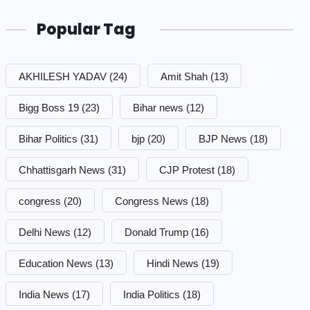
Popular Tag
AKHILESH YADAV
(24)
Amit Shah
(13)
Bigg Boss 19
(23)
Bihar news
(12)
Bihar Politics
(31)
bjp
(20)
BJP News
(18)
Chhattisgarh News
(31)
CJP Protest
(18)
congress
(20)
Congress News
(18)
Delhi News
(12)
Donald Trump
(16)
Education News
(13)
Hindi News
(19)
India News
(17)
India Politics
(18)