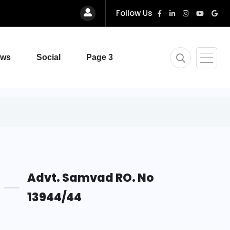
Follow Us
ews
Social
Page 3
Advt. Samvad RO. No
13944/44