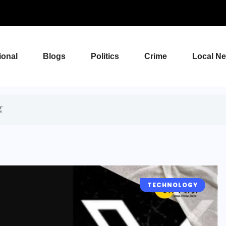
ional
Blogs
Politics
Crime
Local N
द
TECHNOLOGY