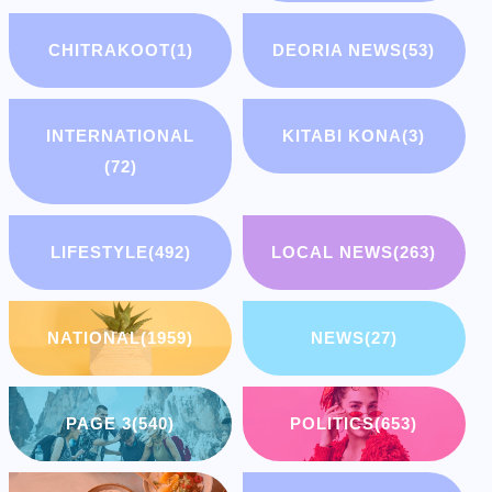
CHITRAKOOT
(1)
DEORIA NEWS
(53)
INTERNATIONAL
KITABI KONA
(3)
(72)
LIFESTYLE
(492)
LOCAL NEWS
(263)
NATIONAL
(1959)
NEWS
(27)
PAGE 3
(540)
POLITICS
(653)