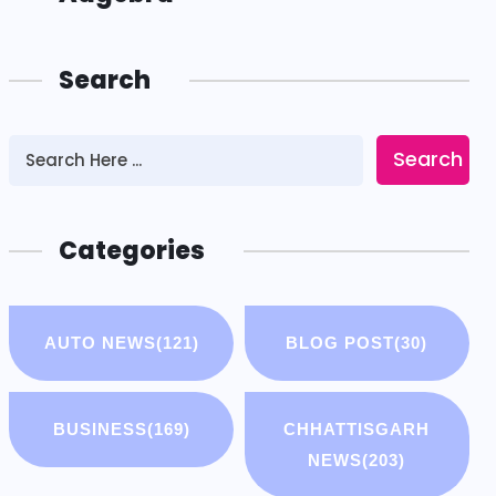
Search
Search
Categories
AUTO NEWS
(121)
BLOG POST
(30)
BUSINESS
(169)
CHHATTISGARH
NEWS
(203)