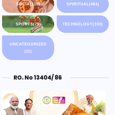
SOCIAL
(15)
SPIRITUAL
(484)
SPORTS
(79)
TECHNOLOGY
(193)
UNCATEGORIZED
(11)
RO. No 13404/ 86