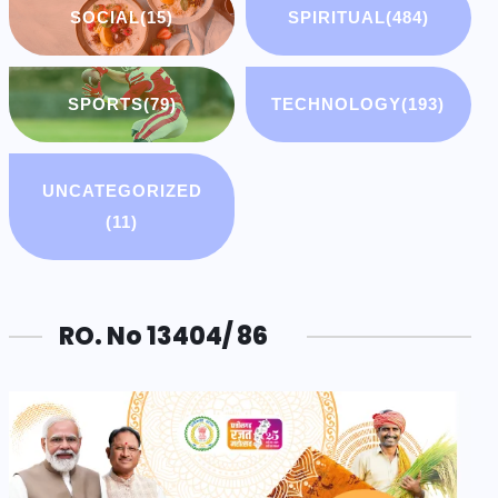
SOCIAL
(15)
SPIRITUAL
(484)
SPORTS
(79)
TECHNOLOGY
(193)
UNCATEGORIZED
(11)
RO. No 13404/ 86