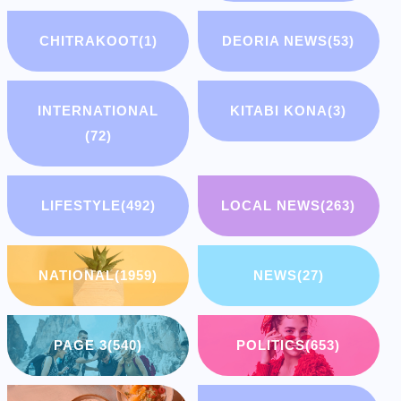
CHITRAKOOT
(1)
DEORIA NEWS
(53)
INTERNATIONAL
KITABI KONA
(3)
(72)
LIFESTYLE
(492)
LOCAL NEWS
(263)
NATIONAL
(1959)
NEWS
(27)
PAGE 3
(540)
POLITICS
(653)