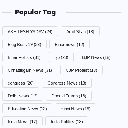
Popular Tag
AKHILESH YADAV
(24)
Amit Shah
(13)
Bigg Boss 19
(23)
Bihar news
(12)
Bihar Politics
(31)
bjp
(20)
BJP News
(18)
Chhattisgarh News
(31)
CJP Protest
(18)
congress
(20)
Congress News
(18)
Delhi News
(12)
Donald Trump
(16)
Education News
(13)
Hindi News
(19)
India News
(17)
India Politics
(18)