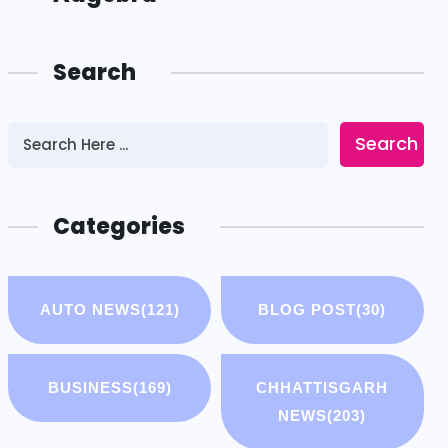
Search
Search
Categories
AUTO NEWS
(121)
BLOG POST
(30)
BUSINESS
(169)
CHHATTISGARH
NEWS
(203)