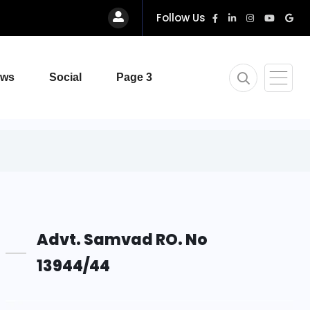
Follow Us
ews
Social
Page 3
Advt. Samvad RO. No
13944/44