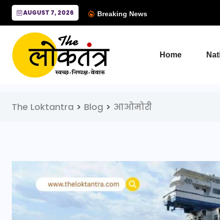
AUGUST 7, 2026
Breaking News
Home
Nat
The Loktantra
>
Blog
>
आओमोरी