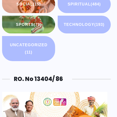
SOCIAL
(15)
SPIRITUAL
(484)
SPORTS
(79)
TECHNOLOGY
(193)
UNCATEGORIZED
(11)
RO. No 13404/ 86