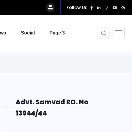
Follow Us
ews
Social
Page 3
Advt. Samvad RO. No
13944/44