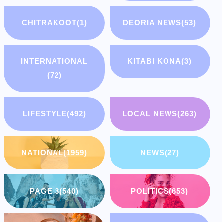
CHITRAKOOT
(1)
DEORIA NEWS
(53)
INTERNATIONAL
KITABI KONA
(3)
(72)
LIFESTYLE
(492)
LOCAL NEWS
(263)
NATIONAL
(1959)
NEWS
(27)
PAGE 3
(540)
POLITICS
(653)