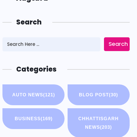
Search
Search
Categories
AUTO NEWS
(121)
BLOG POST
(30)
BUSINESS
(169)
CHHATTISGARH
NEWS
(203)