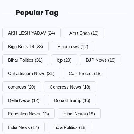
Popular Tag
AKHILESH YADAV
(24)
Amit Shah
(13)
Bigg Boss 19
(23)
Bihar news
(12)
Bihar Politics
(31)
bjp
(20)
BJP News
(18)
Chhattisgarh News
(31)
CJP Protest
(18)
congress
(20)
Congress News
(18)
Delhi News
(12)
Donald Trump
(16)
Education News
(13)
Hindi News
(19)
India News
(17)
India Politics
(18)