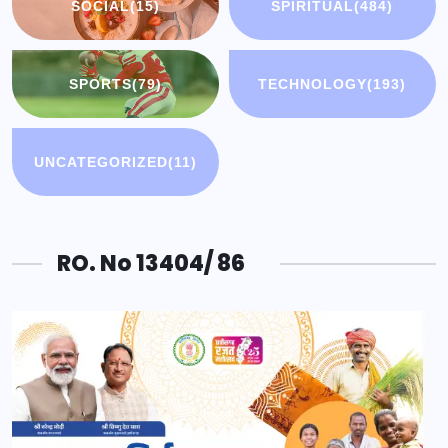
SOCIAL
(15)
SPIRITUAL
(484)
SPORTS
(79)
TECHNOLOGY
(193)
UNCATEGORIZED
(11)
RO. No 13404/ 86