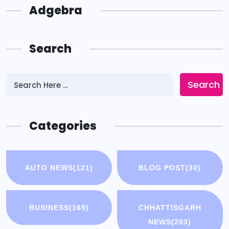
Adgebra
Search
Search
Categories
AUTO NEWS
(121)
BLOG POST
(30)
BUSINESS
(169)
CHHATTISGARH
NEWS
(203)