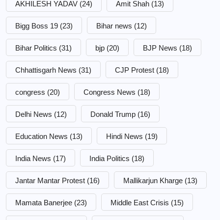
AKHILESH YADAV
(24)
Amit Shah
(13)
Bigg Boss 19
(23)
Bihar news
(12)
Bihar Politics
(31)
bjp
(20)
BJP News
(18)
Chhattisgarh News
(31)
CJP Protest
(18)
congress
(20)
Congress News
(18)
Delhi News
(12)
Donald Trump
(16)
Education News
(13)
Hindi News
(19)
India News
(17)
India Politics
(18)
Jantar Mantar Protest
(16)
Mallikarjun Kharge
(13)
Mamata Banerjee
(23)
Middle East Crisis
(15)