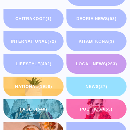
CHITRAKOOT
(1)
DEORIA NEWS
(53)
INTERNATIONAL
(72)
KITABI KONA
(3)
LIFESTYLE
(492)
LOCAL NEWS
(263)
NATIONAL
(1959)
NEWS
(27)
PAGE 3
(540)
POLITICS
(653)