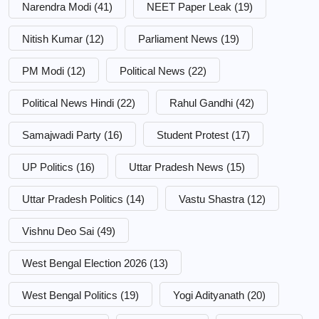
Narendra Modi
(41)
NEET Paper Leak
(19)
Nitish Kumar
(12)
Parliament News
(19)
PM Modi
(12)
Political News
(22)
Political News Hindi
(22)
Rahul Gandhi
(42)
Samajwadi Party
(16)
Student Protest
(17)
UP Politics
(16)
Uttar Pradesh News
(15)
Uttar Pradesh Politics
(14)
Vastu Shastra
(12)
Vishnu Deo Sai
(49)
West Bengal Election 2026
(13)
West Bengal Politics
(19)
Yogi Adityanath
(20)