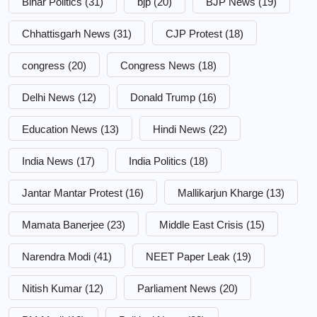
Bihar Politics
(31)
bjp
(20)
BJP News
(19)
Chhattisgarh News
(31)
CJP Protest
(18)
congress
(20)
Congress News
(18)
Delhi News
(12)
Donald Trump
(16)
Education News
(13)
Hindi News
(22)
India News
(17)
India Politics
(18)
Jantar Mantar Protest
(16)
Mallikarjun Kharge
(13)
Mamata Banerjee
(23)
Middle East Crisis
(15)
Narendra Modi
(41)
NEET Paper Leak
(19)
Nitish Kumar
(12)
Parliament News
(20)