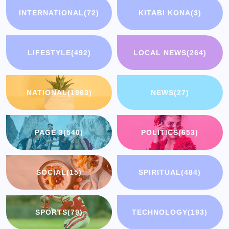
INTERNATIONAL
(72)
KITABI KONA
(3)
LIFESTYLE
(492)
LOCAL NEWS
(264)
NATIONAL
(1963)
NEWS
(27)
PAGE 3
(540)
POLITICS
(653)
SOCIAL
(15)
SPIRITUAL
(484)
SPORTS
(79)
TECHNOLOGY
(193)