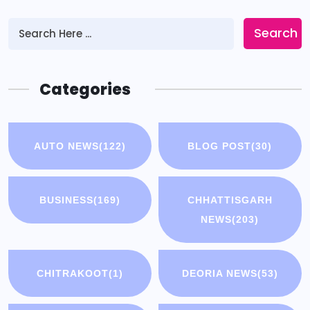
Search
Categories
AUTO NEWS
(122)
BLOG POST
(30)
BUSINESS
(169)
CHHATTISGARH
NEWS
(203)
CHITRAKOOT
(1)
DEORIA NEWS
(53)