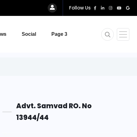
Follow Us
ews
Social
Page 3
Advt. Samvad RO. No
13944/44