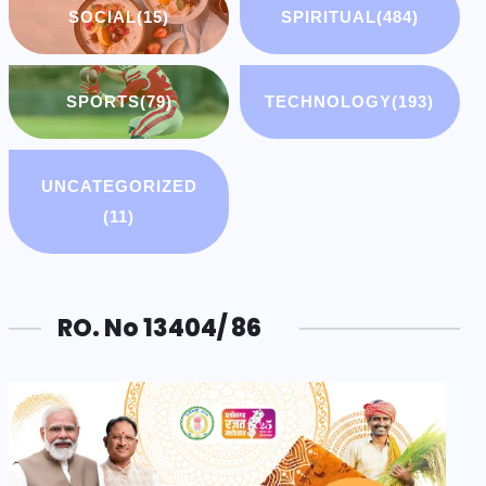
SOCIAL
(15)
SPIRITUAL
(484)
SPORTS
(79)
TECHNOLOGY
(193)
UNCATEGORIZED
(11)
RO. No 13404/ 86