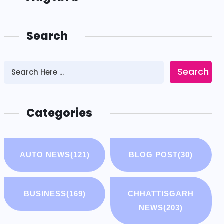
Search
Search
Categories
AUTO NEWS
(121)
BLOG POST
(30)
BUSINESS
(169)
CHHATTISGARH
NEWS
(203)