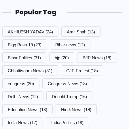
Popular Tag
AKHILESH YADAV
(24)
Amit Shah
(13)
Bigg Boss 19
(23)
Bihar news
(12)
Bihar Politics
(31)
bjp
(20)
BJP News
(18)
Chhattisgarh News
(31)
CJP Protest
(18)
congress
(20)
Congress News
(18)
Delhi News
(12)
Donald Trump
(16)
Education News
(13)
Hindi News
(19)
India News
(17)
India Politics
(18)