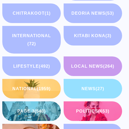
CHITRAKOOT
(1)
DEORIA NEWS
(53)
INTERNATIONAL
KITABI KONA
(3)
(72)
LIFESTYLE
(492)
LOCAL NEWS
(264)
NATIONAL
(1959)
NEWS
(27)
PAGE 3
(540)
POLITICS
(653)