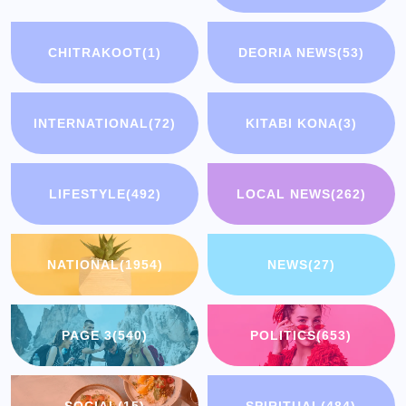
CHITRAKOOT
(1)
DEORIA NEWS
(53)
INTERNATIONAL
(72)
KITABI KONA
(3)
LIFESTYLE
(492)
LOCAL NEWS
(262)
NATIONAL
(1954)
NEWS
(27)
PAGE 3
(540)
POLITICS
(653)