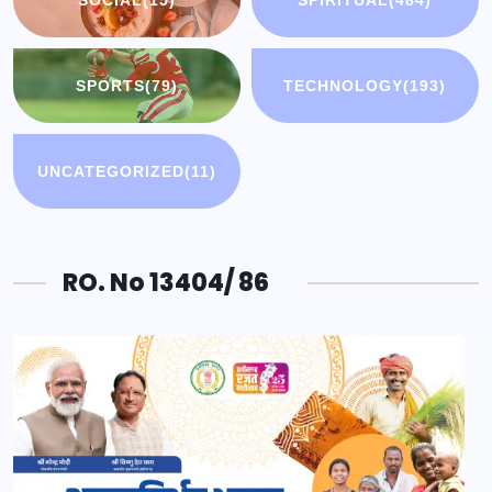
SOCIAL
(15)
SPIRITUAL
(484)
SPORTS
(79)
TECHNOLOGY
(193)
UNCATEGORIZED
(11)
RO. No 13404/ 86