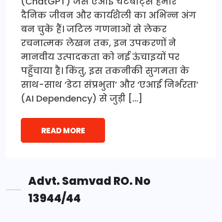
(ChatGPT) जैसे एआई चैटबॉट्स हमारे
दैनिक जीवन और कार्यशैली का अभिन्न अंग
बन चुके हैं। जटिल गणनाओं से लेकर
रचनात्मक लेखन तक, इन उपकरणों ने
मानवीय उत्पादकता को नई ऊंचाइयों पर
पहुँचाया है। किंतु, इस तकनीकी सुगमता के
साथ-साथ ‘डेटा संप्रभुता’ और ‘एआई निर्भरता’
(AI Dependency) से जुड़ी […]
READ MORE
Advt. Samvad RO. No
13944/44