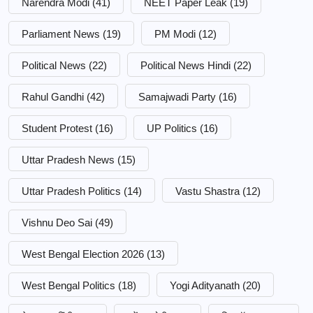
Narendra Modi
(41)
NEET Paper Leak
(19)
Parliament News
(19)
PM Modi
(12)
Political News
(22)
Political News Hindi
(22)
Rahul Gandhi
(42)
Samajwadi Party
(16)
Student Protest
(16)
UP Politics
(16)
Uttar Pradesh News
(15)
Uttar Pradesh Politics
(14)
Vastu Shastra
(12)
Vishnu Deo Sai
(49)
West Bengal Election 2026
(13)
West Bengal Politics
(18)
Yogi Adityanath
(20)