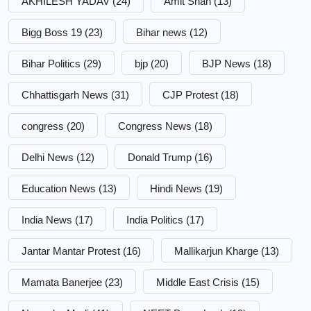
AKHILESH YADAV
(24)
Amit Shah
(13)
Bigg Boss 19
(23)
Bihar news
(12)
Bihar Politics
(29)
bjp
(20)
BJP News
(18)
Chhattisgarh News
(31)
CJP Protest
(18)
congress
(20)
Congress News
(18)
Delhi News
(12)
Donald Trump
(16)
Education News
(13)
Hindi News
(19)
India News
(17)
India Politics
(17)
Jantar Mantar Protest
(16)
Mallikarjun Kharge
(13)
Mamata Banerjee
(23)
Middle East Crisis
(15)