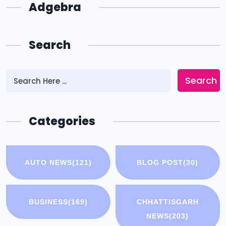
Adgebra
Search
Search
Categories
AUTO NEWS
(121)
BLOG POST
(30)
BUSINESS
(169)
CHHATTISGARH
NEWS
(203)