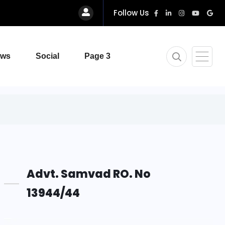
Follow Us
ews
Social
Page 3
Advt. Samvad RO. No
13944/44