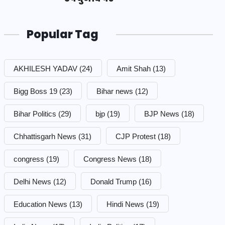
Popular Tag
AKHILESH YADAV
(24)
Amit Shah
(13)
Bigg Boss 19
(23)
Bihar news
(12)
Bihar Politics
(29)
bjp
(19)
BJP News
(18)
Chhattisgarh News
(31)
CJP Protest
(18)
congress
(19)
Congress News
(18)
Delhi News
(12)
Donald Trump
(16)
Education News
(13)
Hindi News
(19)