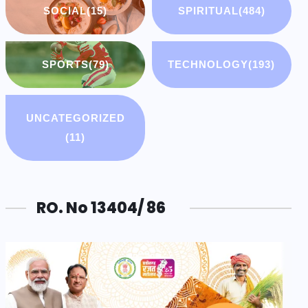
SOCIAL
(15)
SPIRITUAL
(484)
SPORTS
(79)
TECHNOLOGY
(193)
UNCATEGORIZED
(11)
RO. No 13404/ 86