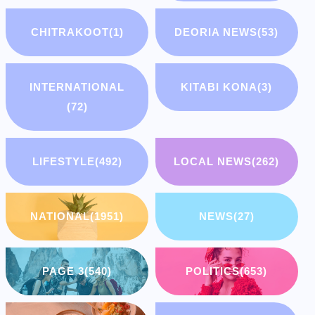
CHITRAKOOT
(1)
DEORIA NEWS
(53)
INTERNATIONAL
KITABI KONA
(3)
(72)
LIFESTYLE
(492)
LOCAL NEWS
(262)
NATIONAL
(1951)
NEWS
(27)
PAGE 3
(540)
POLITICS
(653)