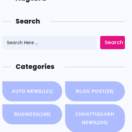
Search
Search
Categories
AUTO NEWS
(121)
BLOG POST
(29)
BUSINESS
(169)
CHHATTISGARH
NEWS
(203)