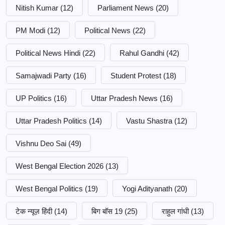
Nitish Kumar
(12)
Parliament News
(20)
PM Modi
(12)
Political News
(22)
Political News Hindi
(22)
Rahul Gandhi
(42)
Samajwadi Party
(16)
Student Protest
(18)
UP Politics
(16)
Uttar Pradesh News
(16)
Uttar Pradesh Politics
(14)
Vastu Shastra
(12)
Vishnu Deo Sai
(49)
West Bengal Election 2026
(13)
West Bengal Politics
(19)
Yogi Adityanath
(20)
टेक न्यूज़ हिंदी
(14)
बिग बॉस 19
(25)
राहुल गांधी
(13)