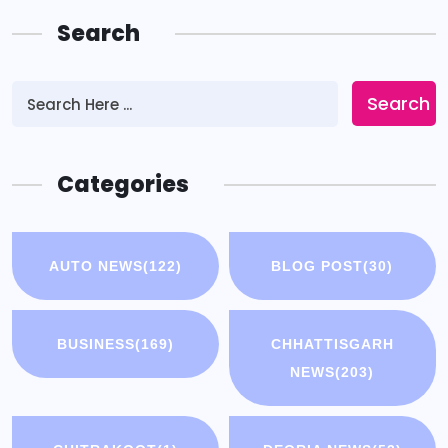
Search
Search
Categories
AUTO NEWS
(122)
BLOG POST
(30)
BUSINESS
(169)
CHHATTISGARH
NEWS
(203)