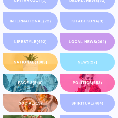
CHITRAKOOT
(1)
DEORIA NEWS
(53)
INTERNATIONAL
(72)
KITABI KONA
(3)
LIFESTYLE
(492)
LOCAL NEWS
(264)
NATIONAL
(1963)
NEWS
(27)
PAGE 3
(540)
POLITICS
(653)
SOCIAL
(15)
SPIRITUAL
(484)