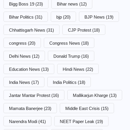
Bigg Boss 19
(23)
Bihar news
(12)
Bihar Politics
(31)
bjp
(20)
BJP News
(19)
Chhattisgarh News
(31)
CJP Protest
(18)
congress
(20)
Congress News
(18)
Delhi News
(12)
Donald Trump
(16)
Education News
(13)
Hindi News
(22)
India News
(17)
India Politics
(18)
Jantar Mantar Protest
(16)
Mallikarjun Kharge
(13)
Mamata Banerjee
(23)
Middle East Crisis
(15)
Narendra Modi
(41)
NEET Paper Leak
(19)