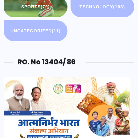
SPORTS
(79)
TECHNOLOGY
(193)
UNCATEGORIZED
(11)
RO. No 13404/ 86