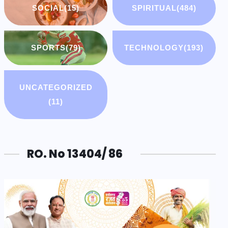
SOCIAL
(15)
SPIRITUAL
(484)
SPORTS
(79)
TECHNOLOGY
(193)
UNCATEGORIZED
(11)
RO. No 13404/ 86