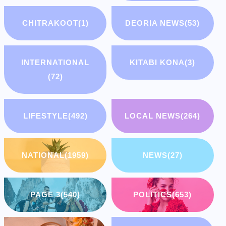
CHITRAKOOT
(1)
DEORIA NEWS
(53)
INTERNATIONAL
KITABI KONA
(3)
(72)
LIFESTYLE
(492)
LOCAL NEWS
(264)
NATIONAL
(1959)
NEWS
(27)
PAGE 3
(540)
POLITICS
(653)