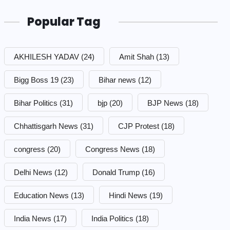
Popular Tag
AKHILESH YADAV
(24)
Amit Shah
(13)
Bigg Boss 19
(23)
Bihar news
(12)
Bihar Politics
(31)
bjp
(20)
BJP News
(18)
Chhattisgarh News
(31)
CJP Protest
(18)
congress
(20)
Congress News
(18)
Delhi News
(12)
Donald Trump
(16)
Education News
(13)
Hindi News
(19)
India News
(17)
India Politics
(18)