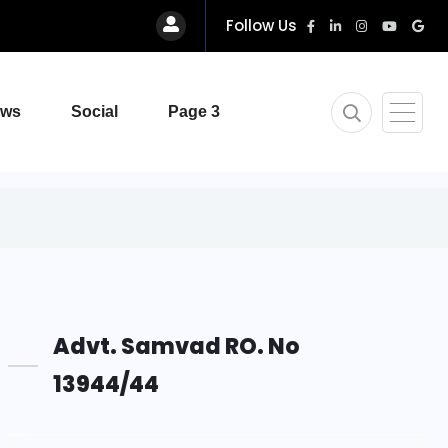
Follow Us
ews
Social
Page 3
Advt. Samvad RO. No
13944/44