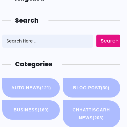
Search
Search
Categories
AUTO NEWS
(121)
BLOG POST
(30)
BUSINESS
(169)
CHHATTISGARH
NEWS
(203)