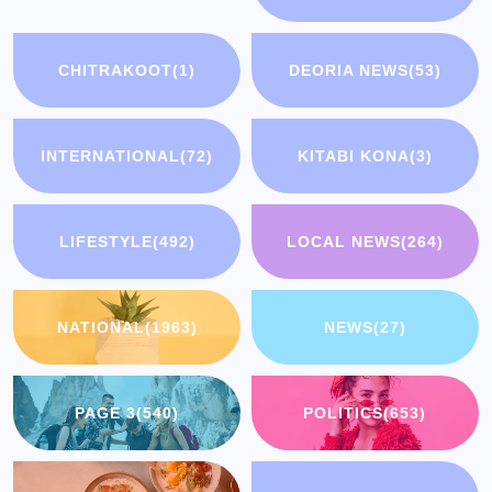
CHITRAKOOT
(1)
DEORIA NEWS
(53)
INTERNATIONAL
(72)
KITABI KONA
(3)
LIFESTYLE
(492)
LOCAL NEWS
(264)
NATIONAL
(1963)
NEWS
(27)
PAGE 3
(540)
POLITICS
(653)