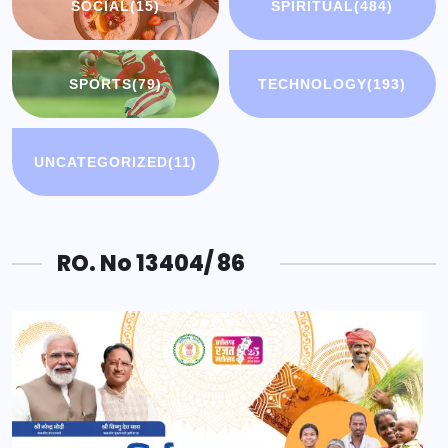
SOCIAL
(15)
SPIRITUAL
(484)
SPORTS
(79)
TECHNOLOGY
(193)
UNCATEGORIZED
(11)
RO. No 13404/ 86