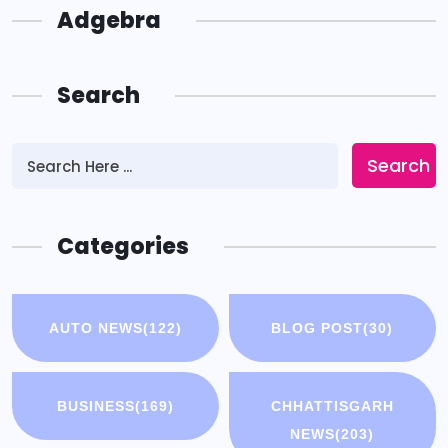
Adgebra
Search
Search
Categories
AUTO NEWS
(122)
BLOG POST
(30)
BUSINESS
(169)
CHHATTISGARH
NEWS
(203)