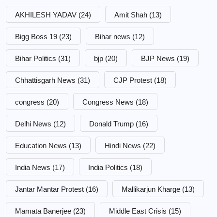
AKHILESH YADAV
(24)
Amit Shah
(13)
Bigg Boss 19
(23)
Bihar news
(12)
Bihar Politics
(31)
bjp
(20)
BJP News
(19)
Chhattisgarh News
(31)
CJP Protest
(18)
congress
(20)
Congress News
(18)
Delhi News
(12)
Donald Trump
(16)
Education News
(13)
Hindi News
(22)
India News
(17)
India Politics
(18)
Jantar Mantar Protest
(16)
Mallikarjun Kharge
(13)
Mamata Banerjee
(23)
Middle East Crisis
(15)