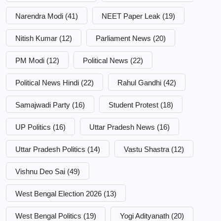
Narendra Modi
(41)
NEET Paper Leak
(19)
Nitish Kumar
(12)
Parliament News
(20)
PM Modi
(12)
Political News
(22)
Political News Hindi
(22)
Rahul Gandhi
(42)
Samajwadi Party
(16)
Student Protest
(18)
UP Politics
(16)
Uttar Pradesh News
(16)
Uttar Pradesh Politics
(14)
Vastu Shastra
(12)
Vishnu Deo Sai
(49)
West Bengal Election 2026
(13)
West Bengal Politics
(19)
Yogi Adityanath
(20)