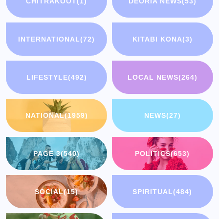
CHITRAKOOT
(1)
DEORIA NEWS
(53)
INTERNATIONAL
(72)
KITABI KONA
(3)
LIFESTYLE
(492)
LOCAL NEWS
(264)
NATIONAL
(1959)
NEWS
(27)
PAGE 3
(540)
POLITICS
(653)
SOCIAL
(15)
SPIRITUAL
(484)