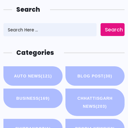
Search
Search
Categories
AUTO NEWS
(121)
BLOG POST
(30)
BUSINESS
(169)
CHHATTISGARH
NEWS
(203)