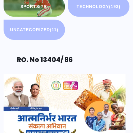
SPORTS
(79)
TECHNOLOGY
(193)
UNCATEGORIZED
(11)
RO. No 13404/ 86