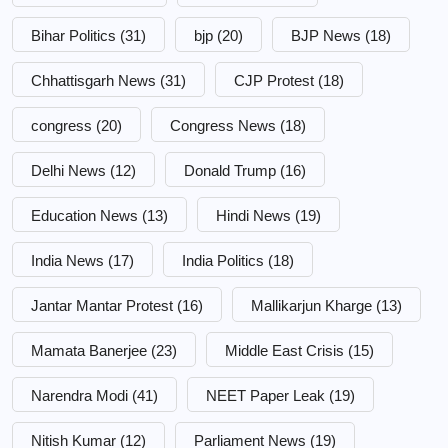
Bihar Politics
(31)
bjp
(20)
BJP News
(18)
Chhattisgarh News
(31)
CJP Protest
(18)
congress
(20)
Congress News
(18)
Delhi News
(12)
Donald Trump
(16)
Education News
(13)
Hindi News
(19)
India News
(17)
India Politics
(18)
Jantar Mantar Protest
(16)
Mallikarjun Kharge
(13)
Mamata Banerjee
(23)
Middle East Crisis
(15)
Narendra Modi
(41)
NEET Paper Leak
(19)
Nitish Kumar
(12)
Parliament News
(19)