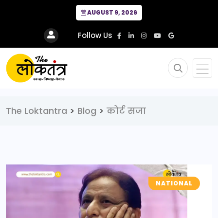
AUGUST 9, 2026
Follow Us
The Loktantra
>
Blog
>
कोर्ट सजा
NATIONAL