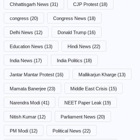
Chhattisgarh News
(31)
CJP Protest
(18)
congress
(20)
Congress News
(18)
Delhi News
(12)
Donald Trump
(16)
Education News
(13)
Hindi News
(22)
India News
(17)
India Politics
(18)
Jantar Mantar Protest
(16)
Mallikarjun Kharge
(13)
Mamata Banerjee
(23)
Middle East Crisis
(15)
Narendra Modi
(41)
NEET Paper Leak
(19)
Nitish Kumar
(12)
Parliament News
(20)
PM Modi
(12)
Political News
(22)