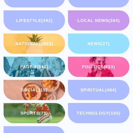
LIFESTYLE
(492)
LOCAL NEWS
(264)
NATIONAL
(1963)
NEWS
(27)
PAGE 3
(540)
POLITICS
(653)
SOCIAL
(15)
SPIRITUAL
(484)
SPORTS
(79)
TECHNOLOGY
(193)