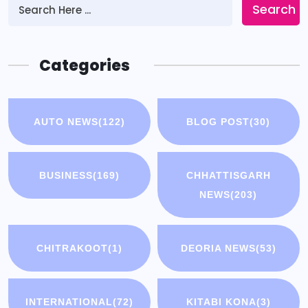
Search
Categories
AUTO NEWS
(122)
BLOG POST
(30)
BUSINESS
(169)
CHHATTISGARH
NEWS
(203)
CHITRAKOOT
(1)
DEORIA NEWS
(53)
INTERNATIONAL
(72)
KITABI KONA
(3)