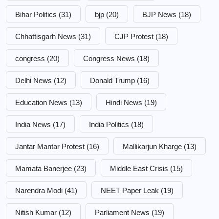
Bihar Politics
(31)
bjp
(20)
BJP News
(18)
Chhattisgarh News
(31)
CJP Protest
(18)
congress
(20)
Congress News
(18)
Delhi News
(12)
Donald Trump
(16)
Education News
(13)
Hindi News
(19)
India News
(17)
India Politics
(18)
Jantar Mantar Protest
(16)
Mallikarjun Kharge
(13)
Mamata Banerjee
(23)
Middle East Crisis
(15)
Narendra Modi
(41)
NEET Paper Leak
(19)
Nitish Kumar
(12)
Parliament News
(19)