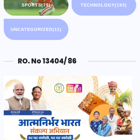
SPORTS
(79)
TECHNOLOGY
(193)
UNCATEGORIZED
(11)
RO. No 13404/ 86