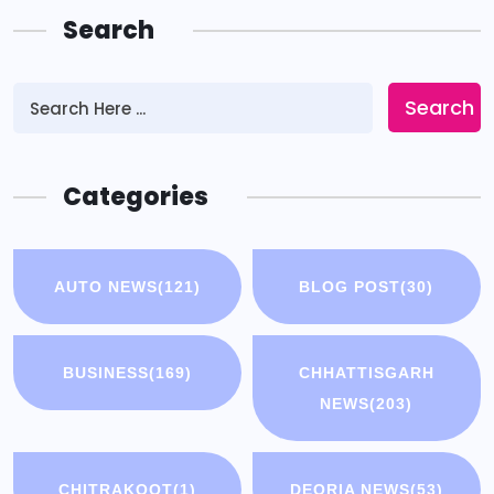
Search
Search
Categories
AUTO NEWS
(121)
BLOG POST
(30)
BUSINESS
(169)
CHHATTISGARH
NEWS
(203)
CHITRAKOOT
(1)
DEORIA NEWS
(53)