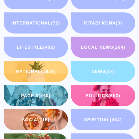
INTERNATIONAL
(72)
KITABI KONA
(3)
LIFESTYLE
(492)
LOCAL NEWS
(264)
NATIONAL
(1959)
NEWS
(27)
PAGE 3
(540)
POLITICS
(653)
SOCIAL
(15)
SPIRITUAL
(484)