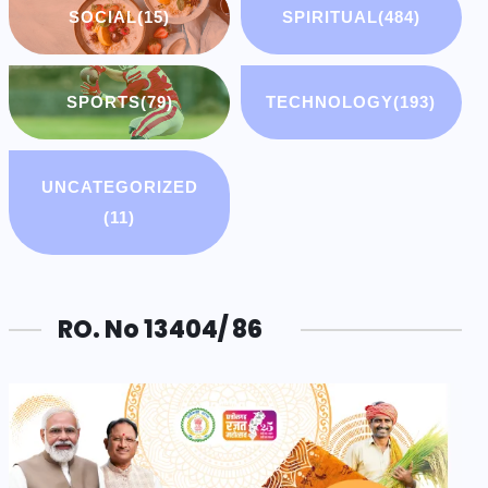
SOCIAL
(15)
SPIRITUAL
(484)
SPORTS
(79)
TECHNOLOGY
(193)
UNCATEGORIZED
(11)
RO. No 13404/ 86