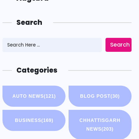
Search
Search
Categories
AUTO NEWS
(121)
BLOG POST
(30)
BUSINESS
(169)
CHHATTISGARH
NEWS
(203)