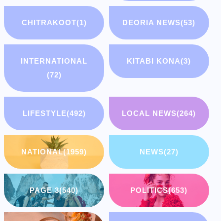
CHITRAKOOT
(1)
DEORIA NEWS
(53)
INTERNATIONAL
KITABI KONA
(3)
(72)
LIFESTYLE
(492)
LOCAL NEWS
(264)
NATIONAL
(1959)
NEWS
(27)
PAGE 3
(540)
POLITICS
(653)