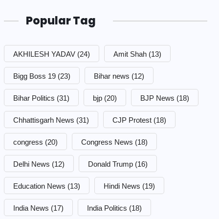
Popular Tag
AKHILESH YADAV
(24)
Amit Shah
(13)
Bigg Boss 19
(23)
Bihar news
(12)
Bihar Politics
(31)
bjp
(20)
BJP News
(18)
Chhattisgarh News
(31)
CJP Protest
(18)
congress
(20)
Congress News
(18)
Delhi News
(12)
Donald Trump
(16)
Education News
(13)
Hindi News
(19)
India News
(17)
India Politics
(18)