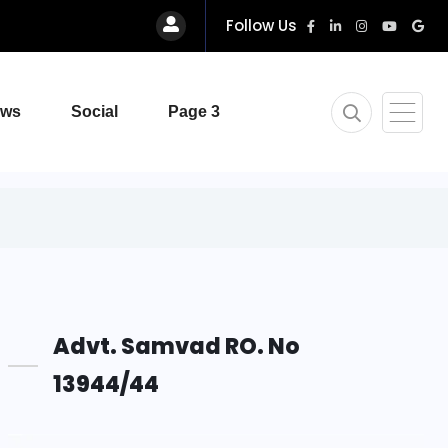
Follow Us
ews
Social
Page 3
Advt. Samvad RO. No
13944/44