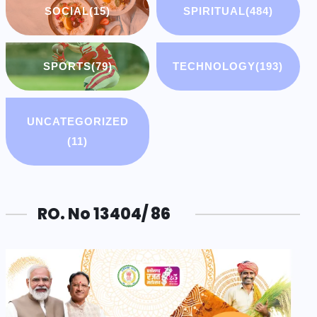
SOCIAL
(15)
SPIRITUAL
(484)
SPORTS
(79)
TECHNOLOGY
(193)
UNCATEGORIZED
(11)
RO. No 13404/ 86