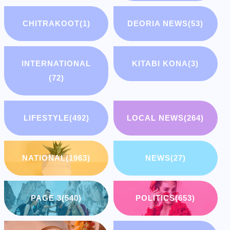
CHITRAKOOT
(1)
DEORIA NEWS
(53)
INTERNATIONAL
KITABI KONA
(3)
(72)
LIFESTYLE
(492)
LOCAL NEWS
(264)
NATIONAL
(1963)
NEWS
(27)
PAGE 3
(540)
POLITICS
(653)