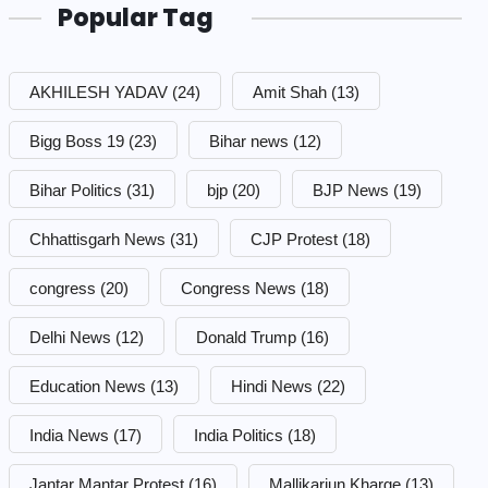
Popular Tag
AKHILESH YADAV
(24)
Amit Shah
(13)
Bigg Boss 19
(23)
Bihar news
(12)
Bihar Politics
(31)
bjp
(20)
BJP News
(19)
Chhattisgarh News
(31)
CJP Protest
(18)
congress
(20)
Congress News
(18)
Delhi News
(12)
Donald Trump
(16)
Education News
(13)
Hindi News
(22)
India News
(17)
India Politics
(18)
Jantar Mantar Protest
(16)
Mallikarjun Kharge
(13)