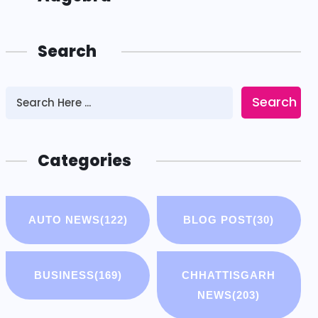
Search
Search
Categories
AUTO NEWS
(122)
BLOG POST
(30)
BUSINESS
(169)
CHHATTISGARH
NEWS
(203)