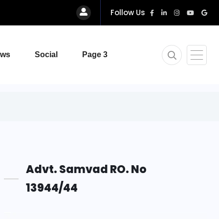
Follow Us
ews
Social
Page 3
Advt. Samvad RO. No
13944/44