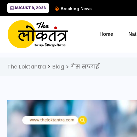
AUGUST 9, 2026
Breaking News
Home
Nat
The Loktantra
>
Blog
>
गैस सप्लाई