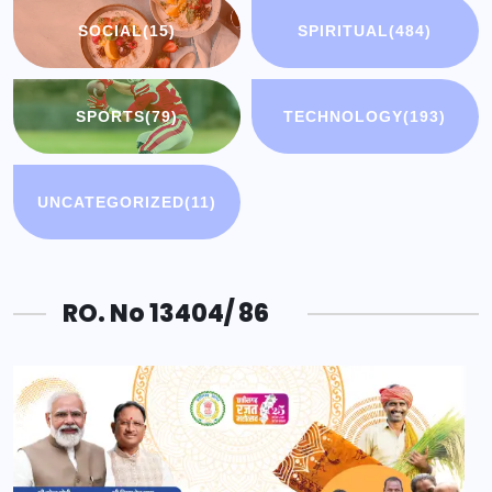
SOCIAL
(15)
SPIRITUAL
(484)
SPORTS
(79)
TECHNOLOGY
(193)
UNCATEGORIZED
(11)
RO. No 13404/ 86