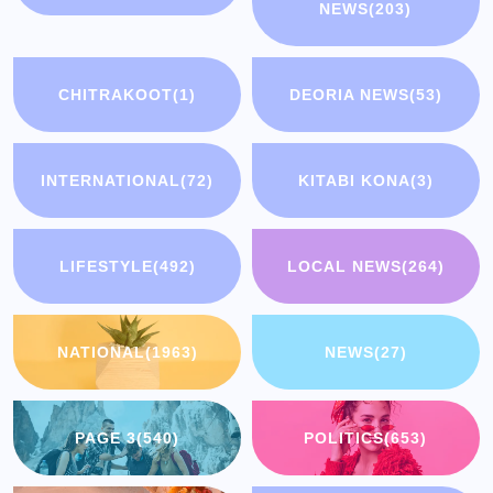
NEWS
(203)
CHITRAKOOT
(1)
DEORIA NEWS
(53)
INTERNATIONAL
(72)
KITABI KONA
(3)
LIFESTYLE
(492)
LOCAL NEWS
(264)
NATIONAL
(1963)
NEWS
(27)
PAGE 3
(540)
POLITICS
(653)