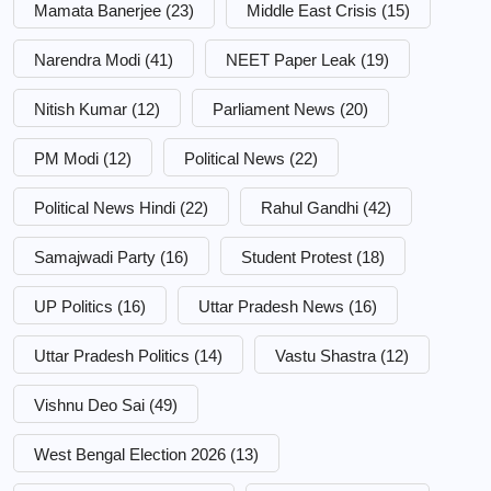
Mamata Banerjee
(23)
Middle East Crisis
(15)
Narendra Modi
(41)
NEET Paper Leak
(19)
Nitish Kumar
(12)
Parliament News
(20)
PM Modi
(12)
Political News
(22)
Political News Hindi
(22)
Rahul Gandhi
(42)
Samajwadi Party
(16)
Student Protest
(18)
UP Politics
(16)
Uttar Pradesh News
(16)
Uttar Pradesh Politics
(14)
Vastu Shastra
(12)
Vishnu Deo Sai
(49)
West Bengal Election 2026
(13)