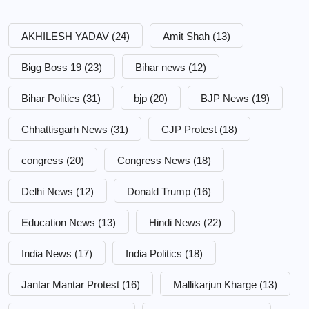
AKHILESH YADAV
(24)
Amit Shah
(13)
Bigg Boss 19
(23)
Bihar news
(12)
Bihar Politics
(31)
bjp
(20)
BJP News
(19)
Chhattisgarh News
(31)
CJP Protest
(18)
congress
(20)
Congress News
(18)
Delhi News
(12)
Donald Trump
(16)
Education News
(13)
Hindi News
(22)
India News
(17)
India Politics
(18)
Jantar Mantar Protest
(16)
Mallikarjun Kharge
(13)