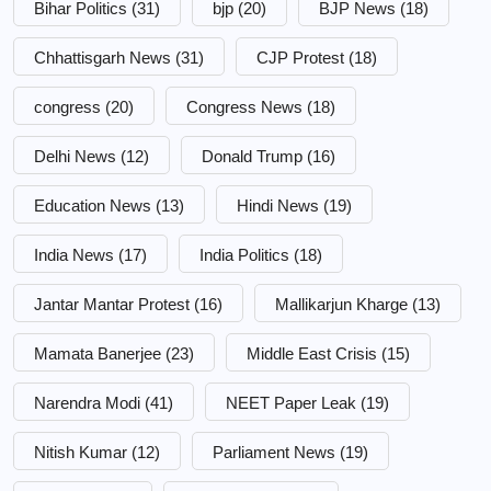
Bihar Politics
(31)
bjp
(20)
BJP News
(18)
Chhattisgarh News
(31)
CJP Protest
(18)
congress
(20)
Congress News
(18)
Delhi News
(12)
Donald Trump
(16)
Education News
(13)
Hindi News
(19)
India News
(17)
India Politics
(18)
Jantar Mantar Protest
(16)
Mallikarjun Kharge
(13)
Mamata Banerjee
(23)
Middle East Crisis
(15)
Narendra Modi
(41)
NEET Paper Leak
(19)
Nitish Kumar
(12)
Parliament News
(19)