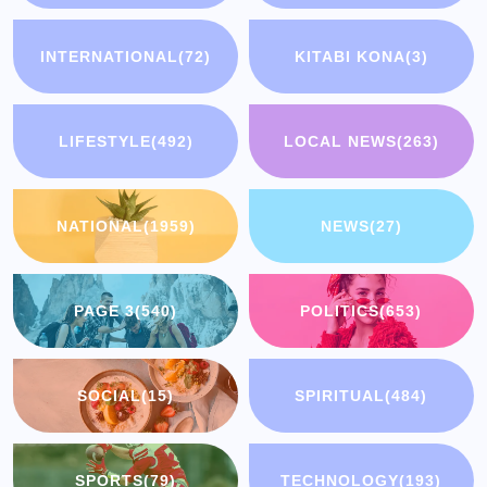
INTERNATIONAL
(72)
KITABI KONA
(3)
LIFESTYLE
(492)
LOCAL NEWS
(263)
NATIONAL
(1959)
NEWS
(27)
PAGE 3
(540)
POLITICS
(653)
SOCIAL
(15)
SPIRITUAL
(484)
SPORTS
(79)
TECHNOLOGY
(193)