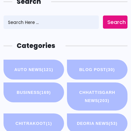
Search
Search
Categories
AUTO NEWS
(121)
BLOG POST
(30)
BUSINESS
(169)
CHHATTISGARH
NEWS
(203)
CHITRAKOOT
(1)
DEORIA NEWS
(53)