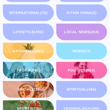
INTERNATIONAL
(72)
KITABI KONA
(3)
LIFESTYLE
(492)
LOCAL NEWS
(264)
NATIONAL
(1963)
NEWS
(27)
PAGE 3
(540)
POLITICS
(653)
SOCIAL
(15)
SPIRITUAL
(484)
SPORTS
(79)
TECHNOLOGY
(193)