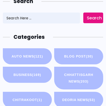
Search
Search
Categories
AUTO NEWS
(121)
BLOG POST
(30)
BUSINESS
(169)
CHHATTISGARH
NEWS
(203)
CHITRAKOOT
(1)
DEORIA NEWS
(53)