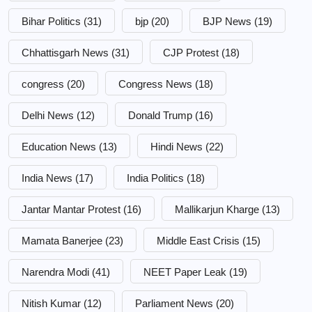
Bihar Politics
(31)
bjp
(20)
BJP News
(19)
Chhattisgarh News
(31)
CJP Protest
(18)
congress
(20)
Congress News
(18)
Delhi News
(12)
Donald Trump
(16)
Education News
(13)
Hindi News
(22)
India News
(17)
India Politics
(18)
Jantar Mantar Protest
(16)
Mallikarjun Kharge
(13)
Mamata Banerjee
(23)
Middle East Crisis
(15)
Narendra Modi
(41)
NEET Paper Leak
(19)
Nitish Kumar
(12)
Parliament News
(20)