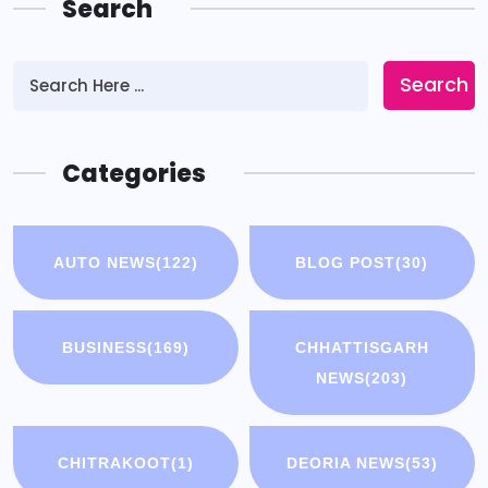
Search
Search
Categories
AUTO NEWS
(122)
BLOG POST
(30)
BUSINESS
(169)
CHHATTISGARH
NEWS
(203)
CHITRAKOOT
(1)
DEORIA NEWS
(53)