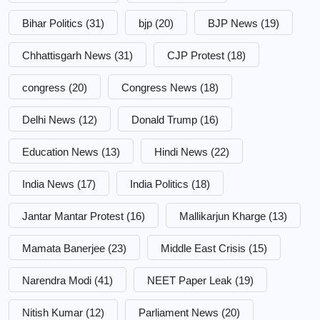
Bihar Politics
(31)
bjp
(20)
BJP News
(19)
Chhattisgarh News
(31)
CJP Protest
(18)
congress
(20)
Congress News
(18)
Delhi News
(12)
Donald Trump
(16)
Education News
(13)
Hindi News
(22)
India News
(17)
India Politics
(18)
Jantar Mantar Protest
(16)
Mallikarjun Kharge
(13)
Mamata Banerjee
(23)
Middle East Crisis
(15)
Narendra Modi
(41)
NEET Paper Leak
(19)
Nitish Kumar
(12)
Parliament News
(20)