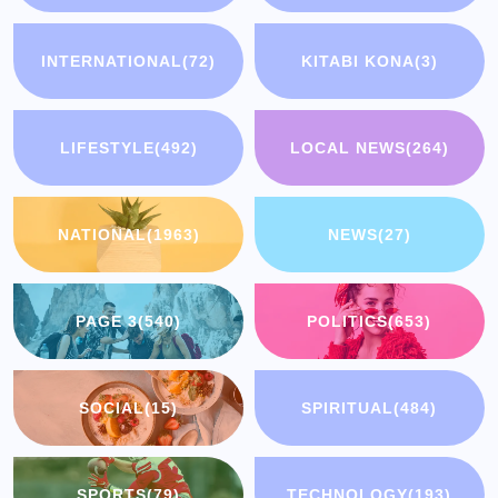
INTERNATIONAL
(72)
KITABI KONA
(3)
LIFESTYLE
(492)
LOCAL NEWS
(264)
NATIONAL
(1963)
NEWS
(27)
PAGE 3
(540)
POLITICS
(653)
SOCIAL
(15)
SPIRITUAL
(484)
SPORTS
(79)
TECHNOLOGY
(193)