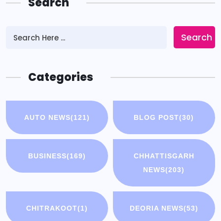
Search
Search
Categories
AUTO NEWS
(121)
BLOG POST
(30)
BUSINESS
(169)
CHHATTISGARH
NEWS
(203)
CHITRAKOOT
(1)
DEORIA NEWS
(53)