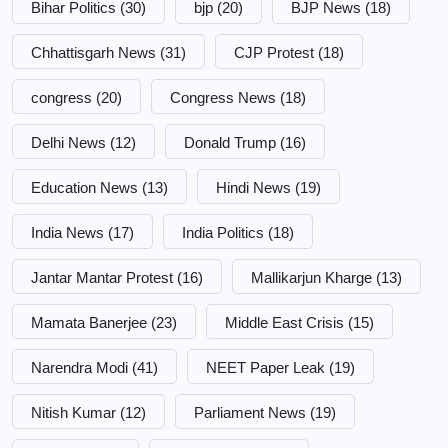
Bihar Politics
(30)
bjp
(20)
BJP News
(18)
Chhattisgarh News
(31)
CJP Protest
(18)
congress
(20)
Congress News
(18)
Delhi News
(12)
Donald Trump
(16)
Education News
(13)
Hindi News
(19)
India News
(17)
India Politics
(18)
Jantar Mantar Protest
(16)
Mallikarjun Kharge
(13)
Mamata Banerjee
(23)
Middle East Crisis
(15)
Narendra Modi
(41)
NEET Paper Leak
(19)
Nitish Kumar
(12)
Parliament News
(19)