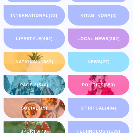
INTERNATIONAL
(72)
KITABI KONA
(3)
LIFESTYLE
(492)
LOCAL NEWS
(262)
NATIONAL
(1957)
NEWS
(27)
PAGE 3
(540)
POLITICS
(653)
SOCIAL
(15)
SPIRITUAL
(484)
SPORTS
(79)
TECHNOLOGY
(193)