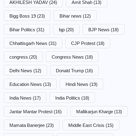
AKHILESH YADAV
(24)
Amit Shah
(13)
Bigg Boss 19
(23)
Bihar news
(12)
Bihar Politics
(31)
bjp
(20)
BJP News
(18)
Chhattisgarh News
(31)
CJP Protest
(18)
congress
(20)
Congress News
(18)
Delhi News
(12)
Donald Trump
(16)
Education News
(13)
Hindi News
(19)
India News
(17)
India Politics
(18)
Jantar Mantar Protest
(16)
Mallikarjun Kharge
(13)
Mamata Banerjee
(23)
Middle East Crisis
(15)