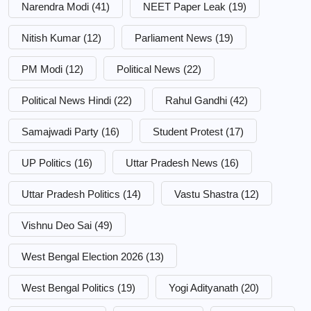
Narendra Modi
(41)
NEET Paper Leak
(19)
Nitish Kumar
(12)
Parliament News
(19)
PM Modi
(12)
Political News
(22)
Political News Hindi
(22)
Rahul Gandhi
(42)
Samajwadi Party
(16)
Student Protest
(17)
UP Politics
(16)
Uttar Pradesh News
(16)
Uttar Pradesh Politics
(14)
Vastu Shastra
(12)
Vishnu Deo Sai
(49)
West Bengal Election 2026
(13)
West Bengal Politics
(19)
Yogi Adityanath
(20)