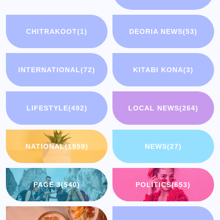
CHITRAKOOT
(1)
DEORIA NEWS
(53)
INTERNATIONAL
(72)
KITABI KONA
(3)
LIFESTYLE
(492)
LOCAL NEWS
(264)
NATIONAL
(1959)
NEWS
(27)
PAGE 3
(540)
POLITICS
(653)