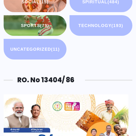
SOCIAL
(15)
SPIRITUAL
(484)
SPORTS
(79)
TECHNOLOGY
(193)
UNCATEGORIZED
(11)
RO. No 13404/ 86