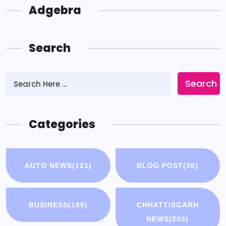
Adgebra
Search
Search
Categories
AUTO NEWS
(121)
BLOG POST
(30)
BUSINESS
(169)
CHHATTISGARH
NEWS
(203)