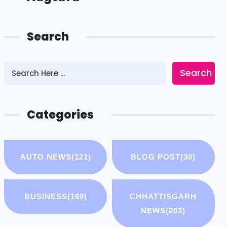
Search
Search
Categories
AUTO NEWS
(121)
BLOG POST
(30)
BUSINESS
(169)
CHHATTISGARH
NEWS
(203)