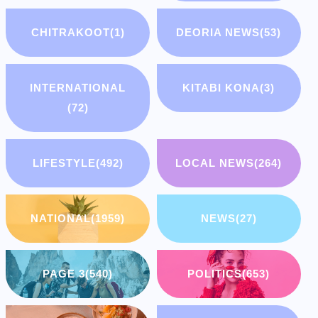
CHITRAKOOT
(1)
DEORIA NEWS
(53)
INTERNATIONAL
KITABI KONA
(3)
(72)
LIFESTYLE
(492)
LOCAL NEWS
(264)
NATIONAL
(1959)
NEWS
(27)
PAGE 3
(540)
POLITICS
(653)