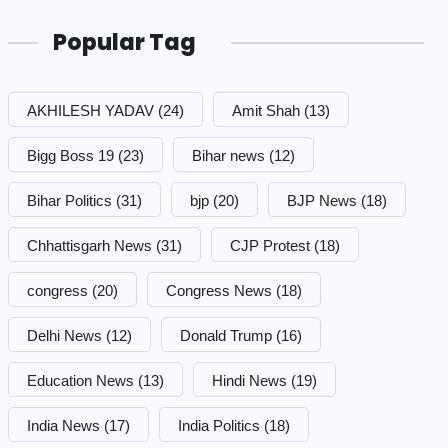
Popular Tag
AKHILESH YADAV
(24)
Amit Shah
(13)
Bigg Boss 19
(23)
Bihar news
(12)
Bihar Politics
(31)
bjp
(20)
BJP News
(18)
Chhattisgarh News
(31)
CJP Protest
(18)
congress
(20)
Congress News
(18)
Delhi News
(12)
Donald Trump
(16)
Education News
(13)
Hindi News
(19)
India News
(17)
India Politics
(18)