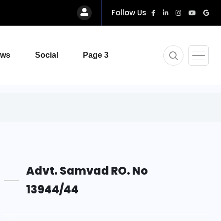
Follow Us
ews
Social
Page 3
Advt. Samvad RO. No
13944/44