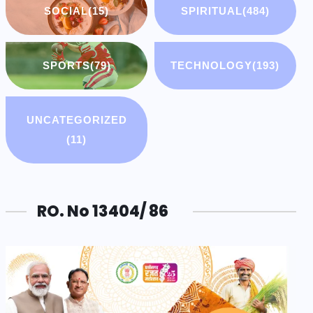
SOCIAL
(15)
SPIRITUAL
(484)
SPORTS
(79)
TECHNOLOGY
(193)
UNCATEGORIZED
(11)
RO. No 13404/ 86