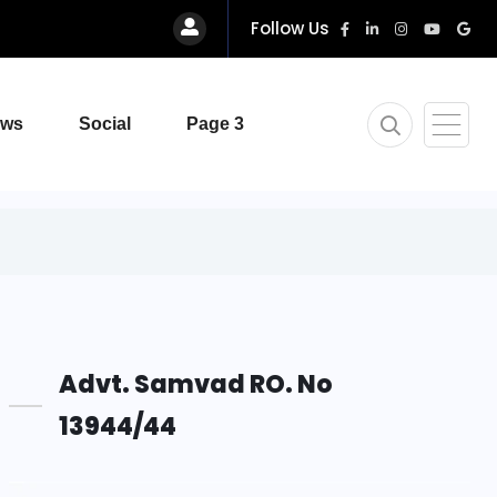
Follow Us
ews
Social
Page 3
Advt. Samvad RO. No
13944/44