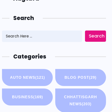
Search
Search
Categories
AUTO NEWS
(121)
BLOG POST
(29)
BUSINESS
(169)
CHHATTISGARH
NEWS
(203)