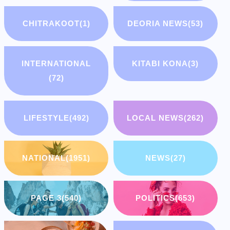
CHITRAKOOT
(1)
DEORIA NEWS
(53)
INTERNATIONAL
KITABI KONA
(3)
(72)
LIFESTYLE
(492)
LOCAL NEWS
(262)
NATIONAL
(1951)
NEWS
(27)
PAGE 3
(540)
POLITICS
(653)