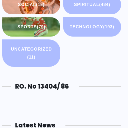
SOCIAL
(15)
SPIRITUAL
(484)
SPORTS
(79)
TECHNOLOGY
(193)
UNCATEGORIZED
(11)
RO. No 13404/ 86
Latest News