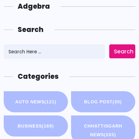
Adgebra
Search
Search
Categories
AUTO NEWS
(121)
BLOG POST
(30)
BUSINESS
(169)
CHHATTISGARH
NEWS
(203)