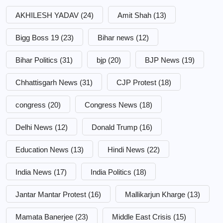
AKHILESH YADAV
(24)
Amit Shah
(13)
Bigg Boss 19
(23)
Bihar news
(12)
Bihar Politics
(31)
bjp
(20)
BJP News
(19)
Chhattisgarh News
(31)
CJP Protest
(18)
congress
(20)
Congress News
(18)
Delhi News
(12)
Donald Trump
(16)
Education News
(13)
Hindi News
(22)
India News
(17)
India Politics
(18)
Jantar Mantar Protest
(16)
Mallikarjun Kharge
(13)
Mamata Banerjee
(23)
Middle East Crisis
(15)