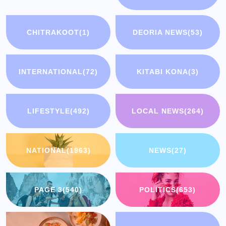
CHITRAKOOT
(1)
DEORIA NEWS
(53)
INTERNATIONAL
(72)
KITABI KONA
(3)
LIFESTYLE
(492)
LOCAL NEWS
(264)
NATIONAL
(1963)
NEWS
(27)
PAGE 3
(540)
POLITICS
(653)