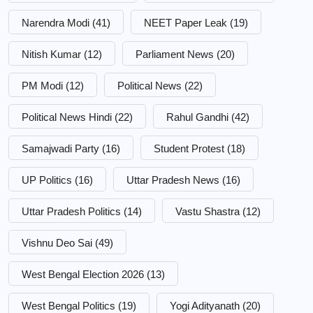
Narendra Modi
(41)
NEET Paper Leak
(19)
Nitish Kumar
(12)
Parliament News
(20)
PM Modi
(12)
Political News
(22)
Political News Hindi
(22)
Rahul Gandhi
(42)
Samajwadi Party
(16)
Student Protest
(18)
UP Politics
(16)
Uttar Pradesh News
(16)
Uttar Pradesh Politics
(14)
Vastu Shastra
(12)
Vishnu Deo Sai
(49)
West Bengal Election 2026
(13)
West Bengal Politics
(19)
Yogi Adityanath
(20)