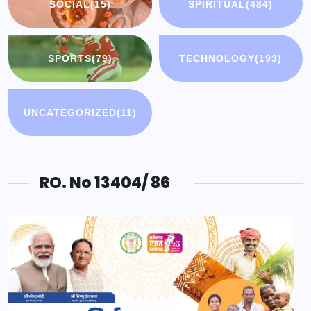
SOCIAL
(15)
SPIRITUAL
(484)
SPORTS
(79)
TECHNOLOGY
(193)
UNCATEGORIZED
(11)
RO. No 13404/ 86