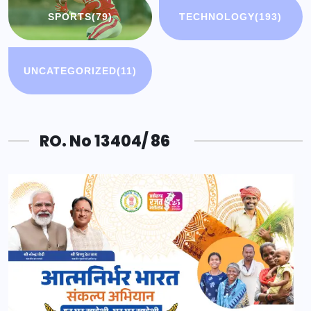
SPORTS
(79)
TECHNOLOGY
(193)
UNCATEGORIZED
(11)
RO. No 13404/ 86