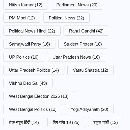
Nitish Kumar
(12)
Parliament News
(20)
PM Modi
(12)
Political News
(22)
Political News Hindi
(22)
Rahul Gandhi
(42)
Samajwadi Party
(16)
Student Protest
(18)
UP Politics
(16)
Uttar Pradesh News
(16)
Uttar Pradesh Politics
(14)
Vastu Shastra
(12)
Vishnu Deo Sai
(49)
West Bengal Election 2026
(13)
West Bengal Politics
(19)
Yogi Adityanath
(20)
टेक न्यूज़ हिंदी
(14)
बिग बॉस 19
(25)
राहुल गांधी
(13)