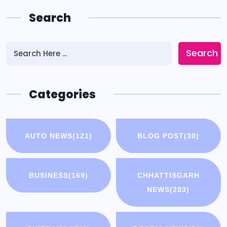
Search
Search
Categories
AUTO NEWS
(121)
BLOG POST
(30)
BUSINESS
(169)
CHHATTISGARH
NEWS
(203)