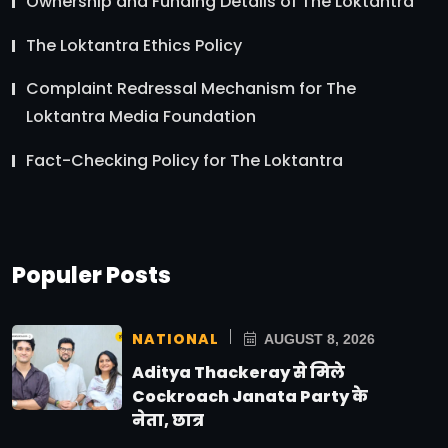
Ownership and Funding Details of The Loktantra
The Loktantra Ethics Policy
Complaint Redressal Mechanism for The
Loktantra Media Foundation
Fact-Checking Policy for The Loktantra
Populer Posts
NATIONAL
AUGUST 8, 2026
Aditya Thackeray से मिले
Cockroach Janata Party के
नेता, छात्र