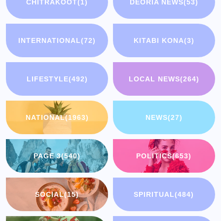
CHITRAKOOT
(1)
DEORIA NEWS
(53)
INTERNATIONAL
(72)
KITABI KONA
(3)
LIFESTYLE
(492)
LOCAL NEWS
(264)
NATIONAL
(1963)
NEWS
(27)
PAGE 3
(540)
POLITICS
(653)
SOCIAL
(15)
SPIRITUAL
(484)