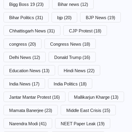
Bigg Boss 19
(23)
Bihar news
(12)
Bihar Politics
(31)
bjp
(20)
BJP News
(19)
Chhattisgarh News
(31)
CJP Protest
(18)
congress
(20)
Congress News
(18)
Delhi News
(12)
Donald Trump
(16)
Education News
(13)
Hindi News
(22)
India News
(17)
India Politics
(18)
Jantar Mantar Protest
(16)
Mallikarjun Kharge
(13)
Mamata Banerjee
(23)
Middle East Crisis
(15)
Narendra Modi
(41)
NEET Paper Leak
(19)