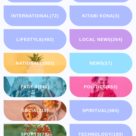
INTERNATIONAL
(72)
KITABI KONA
(3)
LIFESTYLE
(492)
LOCAL NEWS
(264)
NATIONAL
(1963)
NEWS
(27)
PAGE 3
(540)
POLITICS
(653)
SOCIAL
(15)
SPIRITUAL
(484)
SPORTS
(79)
TECHNOLOGY
(193)