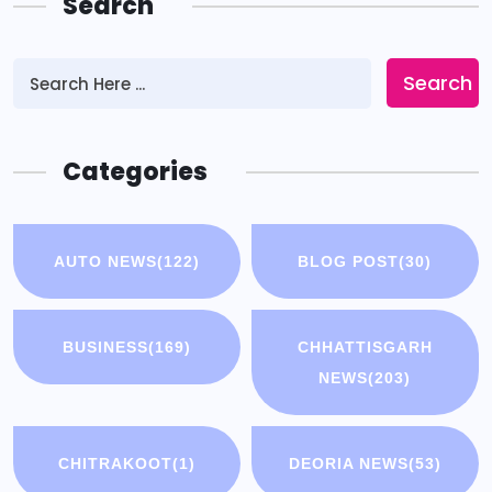
Search
Search
Categories
AUTO NEWS
(122)
BLOG POST
(30)
BUSINESS
(169)
CHHATTISGARH
NEWS
(203)
CHITRAKOOT
(1)
DEORIA NEWS
(53)