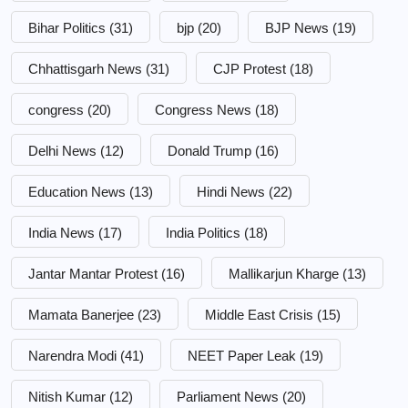
Bihar Politics
(31)
bjp
(20)
BJP News
(19)
Chhattisgarh News
(31)
CJP Protest
(18)
congress
(20)
Congress News
(18)
Delhi News
(12)
Donald Trump
(16)
Education News
(13)
Hindi News
(22)
India News
(17)
India Politics
(18)
Jantar Mantar Protest
(16)
Mallikarjun Kharge
(13)
Mamata Banerjee
(23)
Middle East Crisis
(15)
Narendra Modi
(41)
NEET Paper Leak
(19)
Nitish Kumar
(12)
Parliament News
(20)