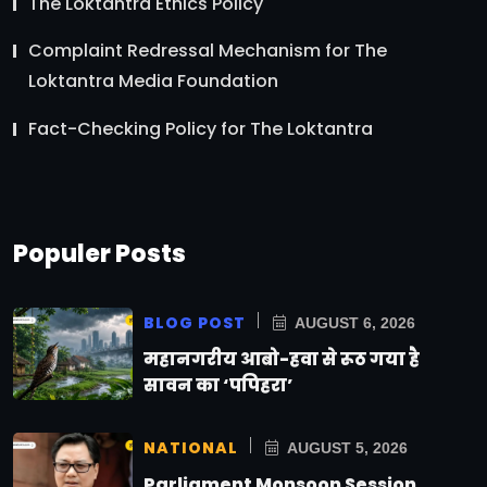
The Loktantra Ethics Policy
Complaint Redressal Mechanism for The
Loktantra Media Foundation
Fact-Checking Policy for The Loktantra
Populer Posts
BLOG POST
AUGUST 6, 2026
महानगरीय आबो-हवा से रूठ गया है
सावन का ‘पपिहरा’
NATIONAL
AUGUST 5, 2026
Parliament Monsoon Session