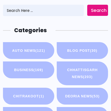
Search
Categories
AUTO NEWS
(121)
BLOG POST
(30)
BUSINESS
(169)
CHHATTISGARH
NEWS
(203)
CHITRAKOOT
(1)
DEORIA NEWS
(53)