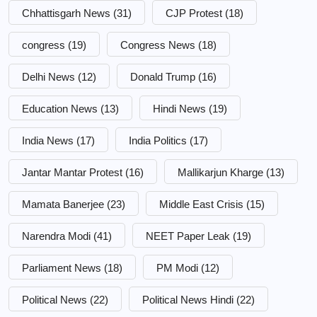
Chhattisgarh News
(31)
CJP Protest
(18)
congress
(19)
Congress News
(18)
Delhi News
(12)
Donald Trump
(16)
Education News
(13)
Hindi News
(19)
India News
(17)
India Politics
(17)
Jantar Mantar Protest
(16)
Mallikarjun Kharge
(13)
Mamata Banerjee
(23)
Middle East Crisis
(15)
Narendra Modi
(41)
NEET Paper Leak
(19)
Parliament News
(18)
PM Modi
(12)
Political News
(22)
Political News Hindi
(22)