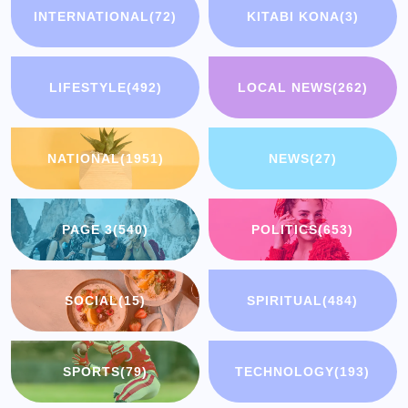
INTERNATIONAL
(72)
KITABI KONA
(3)
LIFESTYLE
(492)
LOCAL NEWS
(262)
NATIONAL
(1951)
NEWS
(27)
PAGE 3
(540)
POLITICS
(653)
SOCIAL
(15)
SPIRITUAL
(484)
SPORTS
(79)
TECHNOLOGY
(193)