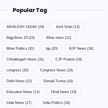
Popular Tag
AKHILESH YADAV
(24)
Amit Shah
(13)
Bigg Boss 19
(23)
Bihar news
(12)
Bihar Politics
(31)
bjp
(20)
BJP News
(18)
Chhattisgarh News
(31)
CJP Protest
(18)
congress
(20)
Congress News
(18)
Delhi News
(12)
Donald Trump
(16)
Education News
(13)
Hindi News
(19)
India News
(17)
India Politics
(18)