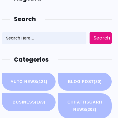
Search
Search
Categories
AUTO NEWS
(121)
BLOG POST
(30)
BUSINESS
(169)
CHHATTISGARH
NEWS
(203)