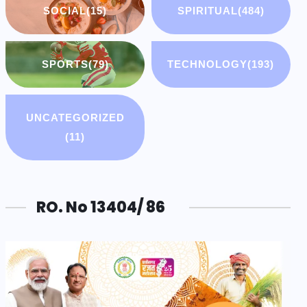
SOCIAL
(15)
SPIRITUAL
(484)
SPORTS
(79)
TECHNOLOGY
(193)
UNCATEGORIZED
(11)
RO. No 13404/ 86