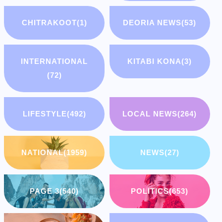
CHITRAKOOT
(1)
DEORIA NEWS
(53)
INTERNATIONAL
KITABI KONA
(3)
(72)
LIFESTYLE
(492)
LOCAL NEWS
(264)
NATIONAL
(1959)
NEWS
(27)
PAGE 3
(540)
POLITICS
(653)