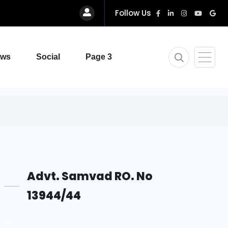
Follow Us
ews
Social
Page 3
Advt. Samvad RO. No
13944/44