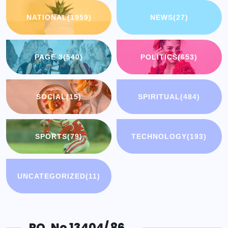
NATIONAL
(1959)
NEWS
(27)
PAGE 3
(540)
POLITICS
(653)
SOCIAL
(15)
SPIRITUAL
(484)
SPORTS
(79)
TECHNOLOGY
(193)
UNCATEGORIZED
(11)
RO. No 13404/ 86