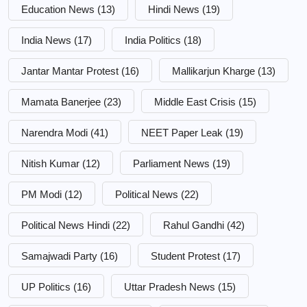
Education News
(13)
Hindi News
(19)
India News
(17)
India Politics
(18)
Jantar Mantar Protest
(16)
Mallikarjun Kharge
(13)
Mamata Banerjee
(23)
Middle East Crisis
(15)
Narendra Modi
(41)
NEET Paper Leak
(19)
Nitish Kumar
(12)
Parliament News
(19)
PM Modi
(12)
Political News
(22)
Political News Hindi
(22)
Rahul Gandhi
(42)
Samajwadi Party
(16)
Student Protest
(17)
UP Politics
(16)
Uttar Pradesh News
(15)