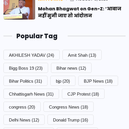
Mohan Bhagwat on Gen-Z: ‘आवाज
नहीं सुनी जाए तो आंदोलन
Popular Tag
AKHILESH YADAV
(24)
Amit Shah
(13)
Bigg Boss 19
(23)
Bihar news
(12)
Bihar Politics
(31)
bjp
(20)
BJP News
(18)
Chhattisgarh News
(31)
CJP Protest
(18)
congress
(20)
Congress News
(18)
Delhi News
(12)
Donald Trump
(16)