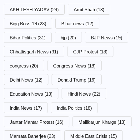
AKHILESH YADAV
(24)
Amit Shah
(13)
Bigg Boss 19
(23)
Bihar news
(12)
Bihar Politics
(31)
bjp
(20)
BJP News
(19)
Chhattisgarh News
(31)
CJP Protest
(18)
congress
(20)
Congress News
(18)
Delhi News
(12)
Donald Trump
(16)
Education News
(13)
Hindi News
(22)
India News
(17)
India Politics
(18)
Jantar Mantar Protest
(16)
Mallikarjun Kharge
(13)
Mamata Banerjee
(23)
Middle East Crisis
(15)