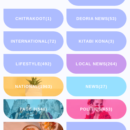
CHITRAKOOT
(1)
DEORIA NEWS
(53)
INTERNATIONAL
(72)
KITABI KONA
(3)
LIFESTYLE
(492)
LOCAL NEWS
(264)
NATIONAL
(1963)
NEWS
(27)
PAGE 3
(540)
POLITICS
(653)