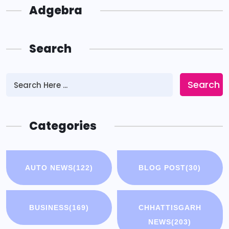
Adgebra
Search
Search
Categories
AUTO NEWS
(122)
BLOG POST
(30)
BUSINESS
(169)
CHHATTISGARH
NEWS
(203)