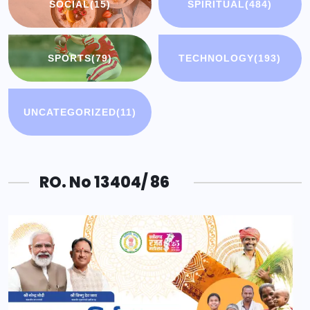
SOCIAL
(15)
SPIRITUAL
(484)
SPORTS
(79)
TECHNOLOGY
(193)
UNCATEGORIZED
(11)
RO. No 13404/ 86