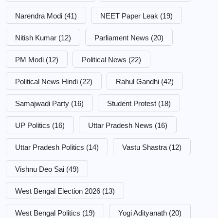
Narendra Modi
(41)
NEET Paper Leak
(19)
Nitish Kumar
(12)
Parliament News
(20)
PM Modi
(12)
Political News
(22)
Political News Hindi
(22)
Rahul Gandhi
(42)
Samajwadi Party
(16)
Student Protest
(18)
UP Politics
(16)
Uttar Pradesh News
(16)
Uttar Pradesh Politics
(14)
Vastu Shastra
(12)
Vishnu Deo Sai
(49)
West Bengal Election 2026
(13)
West Bengal Politics
(19)
Yogi Adityanath
(20)