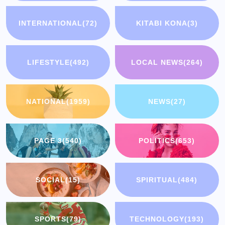
INTERNATIONAL
(72)
KITABI KONA
(3)
LIFESTYLE
(492)
LOCAL NEWS
(264)
NATIONAL
(1959)
NEWS
(27)
PAGE 3
(540)
POLITICS
(653)
SOCIAL
(15)
SPIRITUAL
(484)
SPORTS
(79)
TECHNOLOGY
(193)