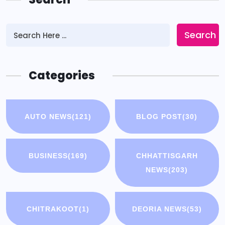
Search
Categories
AUTO NEWS
(121)
BLOG POST
(30)
BUSINESS
(169)
CHHATTISGARH
NEWS
(203)
CHITRAKOOT
(1)
DEORIA NEWS
(53)