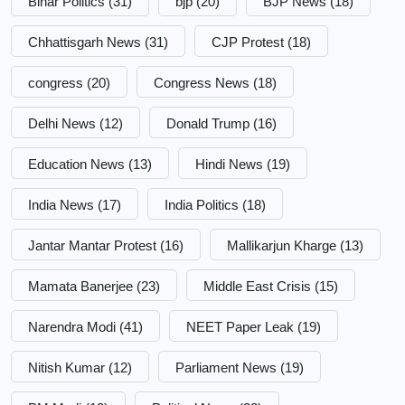
Bihar Politics
(31)
bjp
(20)
BJP News
(18)
Chhattisgarh News
(31)
CJP Protest
(18)
congress
(20)
Congress News
(18)
Delhi News
(12)
Donald Trump
(16)
Education News
(13)
Hindi News
(19)
India News
(17)
India Politics
(18)
Jantar Mantar Protest
(16)
Mallikarjun Kharge
(13)
Mamata Banerjee
(23)
Middle East Crisis
(15)
Narendra Modi
(41)
NEET Paper Leak
(19)
Nitish Kumar
(12)
Parliament News
(19)