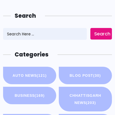
Search
Search
Categories
AUTO NEWS
(121)
BLOG POST
(30)
BUSINESS
(169)
CHHATTISGARH
NEWS
(203)