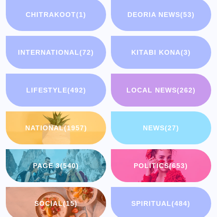
CHITRAKOOT
(1)
DEORIA NEWS
(53)
INTERNATIONAL
(72)
KITABI KONA
(3)
LIFESTYLE
(492)
LOCAL NEWS
(262)
NATIONAL
(1957)
NEWS
(27)
PAGE 3
(540)
POLITICS
(653)
SOCIAL
(15)
SPIRITUAL
(484)