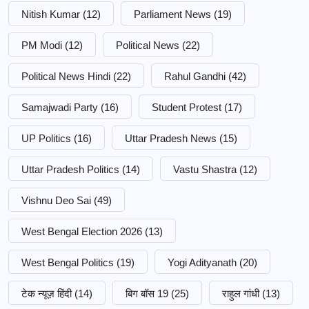
Nitish Kumar
(12)
Parliament News
(19)
PM Modi
(12)
Political News
(22)
Political News Hindi
(22)
Rahul Gandhi
(42)
Samajwadi Party
(16)
Student Protest
(17)
UP Politics
(16)
Uttar Pradesh News
(15)
Uttar Pradesh Politics
(14)
Vastu Shastra
(12)
Vishnu Deo Sai
(49)
West Bengal Election 2026
(13)
West Bengal Politics
(19)
Yogi Adityanath
(20)
टेक न्यूज़ हिंदी
(14)
बिग बॉस 19
(25)
राहुल गांधी
(13)