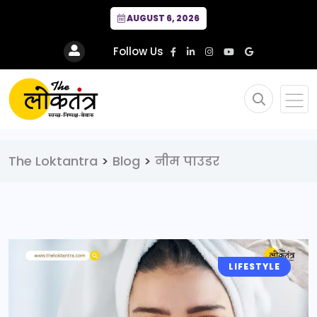
AUGUST 6, 2026
Follow Us
The Loktantra
>
Blog
>
नीम पाउडर
LIFESTYLE