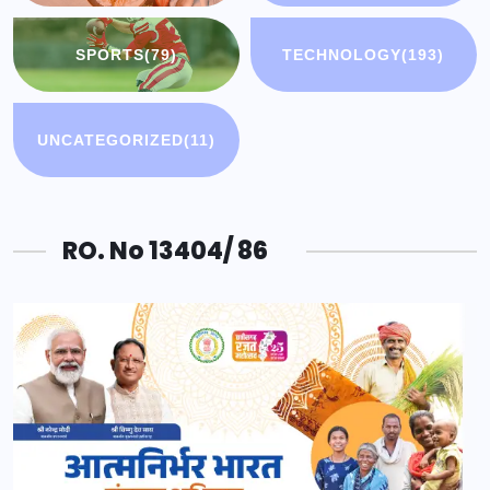
SPORTS
(79)
TECHNOLOGY
(193)
UNCATEGORIZED
(11)
RO. No 13404/ 86