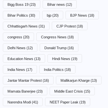
Bigg Boss 19
(23)
Bihar news
(12)
Bihar Politics
(30)
bjp
(20)
BJP News
(18)
Chhattisgarh News
(31)
CJP Protest
(18)
congress
(20)
Congress News
(18)
Delhi News
(12)
Donald Trump
(16)
Education News
(13)
Hindi News
(19)
India News
(17)
India Politics
(18)
Jantar Mantar Protest
(16)
Mallikarjun Kharge
(13)
Mamata Banerjee
(23)
Middle East Crisis
(15)
Narendra Modi
(41)
NEET Paper Leak
(19)