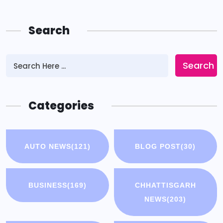
Search
Search
Categories
AUTO NEWS
(121)
BLOG POST
(30)
BUSINESS
(169)
CHHATTISGARH
NEWS
(203)