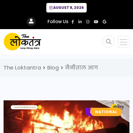
AUGUST 8, 2026
Follow Us
The Loktantra
>
Blog
>
नैनीताल आग
LOCAL NEWS
NATIONAL