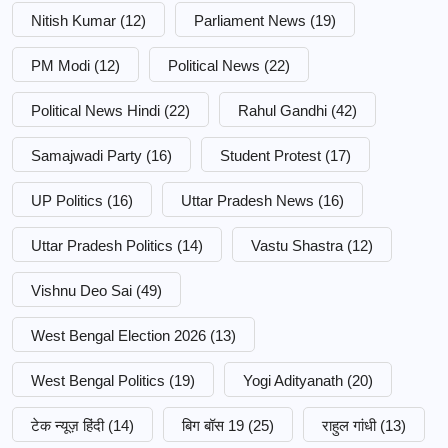
Nitish Kumar
(12)
Parliament News
(19)
PM Modi
(12)
Political News
(22)
Political News Hindi
(22)
Rahul Gandhi
(42)
Samajwadi Party
(16)
Student Protest
(17)
UP Politics
(16)
Uttar Pradesh News
(16)
Uttar Pradesh Politics
(14)
Vastu Shastra
(12)
Vishnu Deo Sai
(49)
West Bengal Election 2026
(13)
West Bengal Politics
(19)
Yogi Adityanath
(20)
टेक न्यूज़ हिंदी
(14)
बिग बॉस 19
(25)
राहुल गांधी
(13)