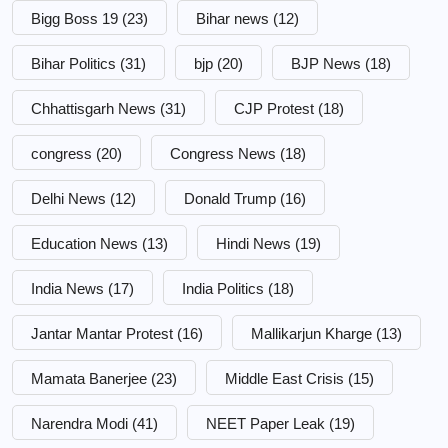
Bigg Boss 19
(23)
Bihar news
(12)
Bihar Politics
(31)
bjp
(20)
BJP News
(18)
Chhattisgarh News
(31)
CJP Protest
(18)
congress
(20)
Congress News
(18)
Delhi News
(12)
Donald Trump
(16)
Education News
(13)
Hindi News
(19)
India News
(17)
India Politics
(18)
Jantar Mantar Protest
(16)
Mallikarjun Kharge
(13)
Mamata Banerjee
(23)
Middle East Crisis
(15)
Narendra Modi
(41)
NEET Paper Leak
(19)