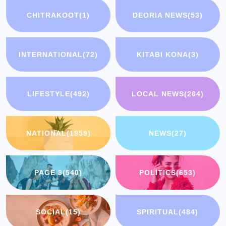
CHITRAKOOT
(1)
DEORIA NEWS
(53)
INTERNATIONAL
(72)
KITABI KONA
(3)
LIFESTYLE
(492)
LOCAL NEWS
(264)
NATIONAL
(1959)
NEWS
(27)
PAGE 3
(540)
POLITICS
(653)
SOCIAL
(15)
SPIRITUAL
(484)