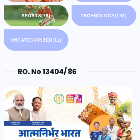
SPORTS
(79)
TECHNOLOGY
(193)
UNCATEGORIZED
(11)
RO. No 13404/ 86