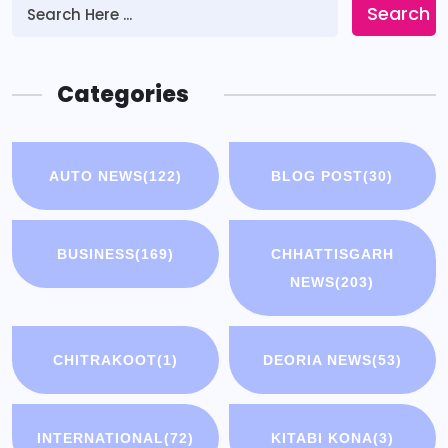
Search
Categories
AUTO NEWS
(122)
BLOG POST
(30)
BUSINESS
(169)
CHHATTISGARH
NEWS
(203)
CHITRAKOOT
(1)
DEORIA NEWS
(53)
INTERNATIONAL
(72)
KITABI KONA
(3)