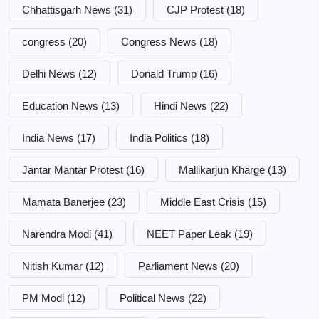
Chhattisgarh News
(31)
CJP Protest
(18)
congress
(20)
Congress News
(18)
Delhi News
(12)
Donald Trump
(16)
Education News
(13)
Hindi News
(22)
India News
(17)
India Politics
(18)
Jantar Mantar Protest
(16)
Mallikarjun Kharge
(13)
Mamata Banerjee
(23)
Middle East Crisis
(15)
Narendra Modi
(41)
NEET Paper Leak
(19)
Nitish Kumar
(12)
Parliament News
(20)
PM Modi
(12)
Political News
(22)