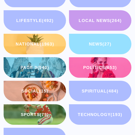
LIFESTYLE
(492)
LOCAL NEWS
(264)
NATIONAL
(1963)
NEWS
(27)
PAGE 3
(540)
POLITICS
(653)
SOCIAL
(15)
SPIRITUAL
(484)
SPORTS
(79)
TECHNOLOGY
(193)