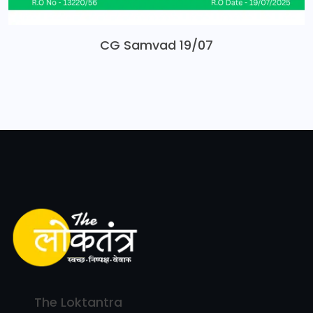
CG Samvad 19/07
The Loktantra