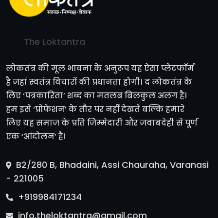
The Loktantra
लोकतंत्र की मूल भावना के अनुरूप यह ऐसा प्लेटफॉर्म
है जहां स्वतंत्र विचारों की प्रधानता होगी। द लोकतंत्र के
लिए ‘पत्रकारिता’ शब्द का मतलब बिलकुल अलग है।
हम इसे ‘प्रोफेशन’ के तौर पर नहीं देखते बल्कि हमारे
लिए यह समाज के प्रति जिम्मेदारी और जवाबदेही से पूर्ण
एक ‘आंदोलन’ है।
B2/280 B, Bhadaini, Assi Chauraha, Varanasi
- 221005
+919984171234
info.theloktantra@gmail.com