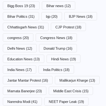
Bigg Boss 19
(23)
Bihar news
(12)
Bihar Politics
(31)
bjp
(20)
BJP News
(18)
Chhattisgarh News
(31)
CJP Protest
(18)
congress
(20)
Congress News
(18)
Delhi News
(12)
Donald Trump
(16)
Education News
(13)
Hindi News
(19)
India News
(17)
India Politics
(18)
Jantar Mantar Protest
(16)
Mallikarjun Kharge
(13)
Mamata Banerjee
(23)
Middle East Crisis
(15)
Narendra Modi
(41)
NEET Paper Leak
(19)