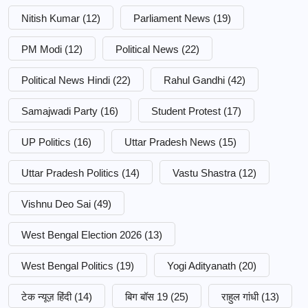
Nitish Kumar
(12)
Parliament News
(19)
PM Modi
(12)
Political News
(22)
Political News Hindi
(22)
Rahul Gandhi
(42)
Samajwadi Party
(16)
Student Protest
(17)
UP Politics
(16)
Uttar Pradesh News
(15)
Uttar Pradesh Politics
(14)
Vastu Shastra
(12)
Vishnu Deo Sai
(49)
West Bengal Election 2026
(13)
West Bengal Politics
(19)
Yogi Adityanath
(20)
टेक न्यूज़ हिंदी
(14)
बिग बॉस 19
(25)
राहुल गांधी
(13)