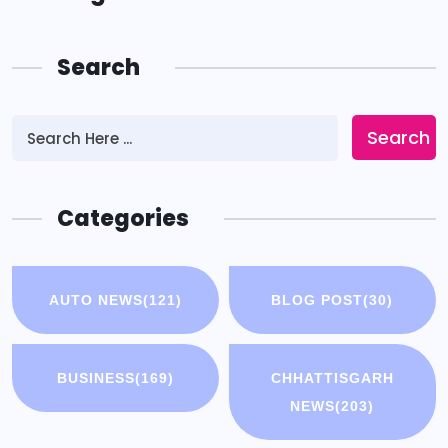
Search
Search
Categories
AUTO NEWS
(121)
BLOG POST
(30)
BUSINESS
(169)
CHHATTISGARH
NEWS
(203)