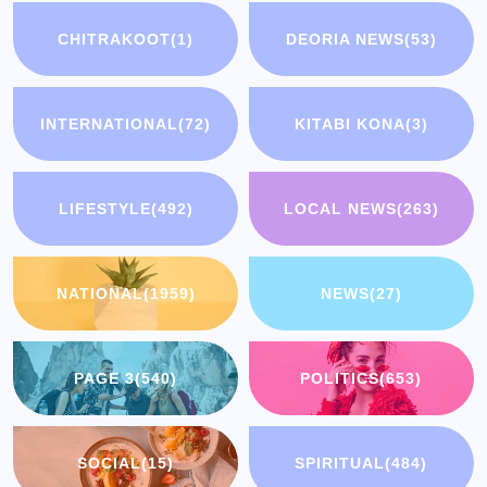
CHITRAKOOT
(1)
DEORIA NEWS
(53)
INTERNATIONAL
(72)
KITABI KONA
(3)
LIFESTYLE
(492)
LOCAL NEWS
(263)
NATIONAL
(1959)
NEWS
(27)
PAGE 3
(540)
POLITICS
(653)
SOCIAL
(15)
SPIRITUAL
(484)