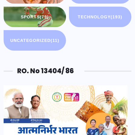
SPORTS
(79)
TECHNOLOGY
(193)
UNCATEGORIZED
(11)
RO. No 13404/ 86