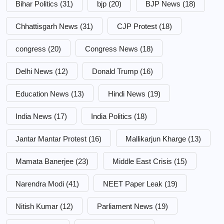
Bihar Politics
(31)
bjp
(20)
BJP News
(18)
Chhattisgarh News
(31)
CJP Protest
(18)
congress
(20)
Congress News
(18)
Delhi News
(12)
Donald Trump
(16)
Education News
(13)
Hindi News
(19)
India News
(17)
India Politics
(18)
Jantar Mantar Protest
(16)
Mallikarjun Kharge
(13)
Mamata Banerjee
(23)
Middle East Crisis
(15)
Narendra Modi
(41)
NEET Paper Leak
(19)
Nitish Kumar
(12)
Parliament News
(19)