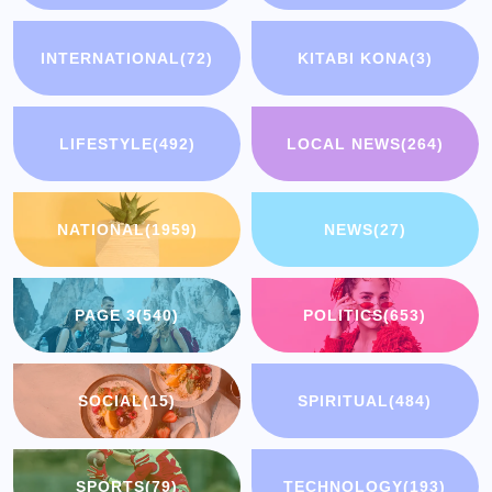
INTERNATIONAL
(72)
KITABI KONA
(3)
LIFESTYLE
(492)
LOCAL NEWS
(264)
NATIONAL
(1959)
NEWS
(27)
PAGE 3
(540)
POLITICS
(653)
SOCIAL
(15)
SPIRITUAL
(484)
SPORTS
(79)
TECHNOLOGY
(193)