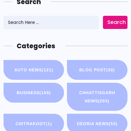
Search
Search
Categories
AUTO NEWS
(121)
BLOG POST
(30)
BUSINESS
(169)
CHHATTISGARH
NEWS
(203)
CHITRAKOOT
(1)
DEORIA NEWS
(53)