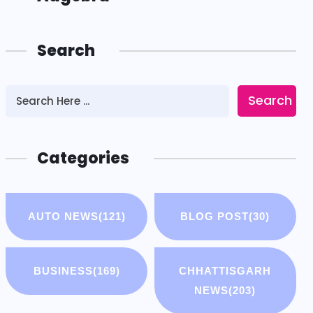
Search
Search
Categories
AUTO NEWS
(121)
BLOG POST
(30)
BUSINESS
(169)
CHHATTISGARH
NEWS
(203)