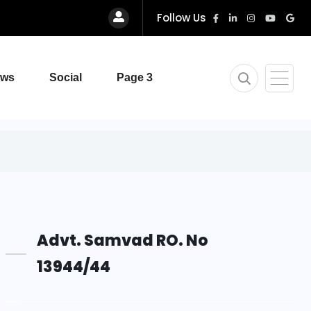
Follow Us
ews
Social
Page 3
Advt. Samvad RO. No
13944/44