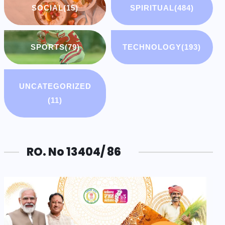
SOCIAL
(15)
SPIRITUAL
(484)
SPORTS
(79)
TECHNOLOGY
(193)
UNCATEGORIZED
(11)
RO. No 13404/ 86