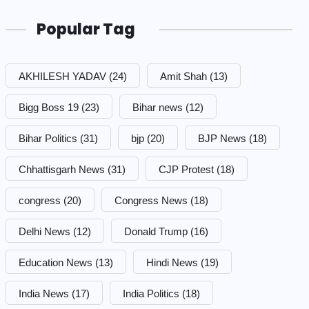
Popular Tag
AKHILESH YADAV
(24)
Amit Shah
(13)
Bigg Boss 19
(23)
Bihar news
(12)
Bihar Politics
(31)
bjp
(20)
BJP News
(18)
Chhattisgarh News
(31)
CJP Protest
(18)
congress
(20)
Congress News
(18)
Delhi News
(12)
Donald Trump
(16)
Education News
(13)
Hindi News
(19)
India News
(17)
India Politics
(18)