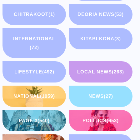
CHITRAKOOT
(1)
DEORIA NEWS
(53)
INTERNATIONAL
KITABI KONA
(3)
(72)
LIFESTYLE
(492)
LOCAL NEWS
(263)
NATIONAL
(1959)
NEWS
(27)
PAGE 3
(540)
POLITICS
(653)