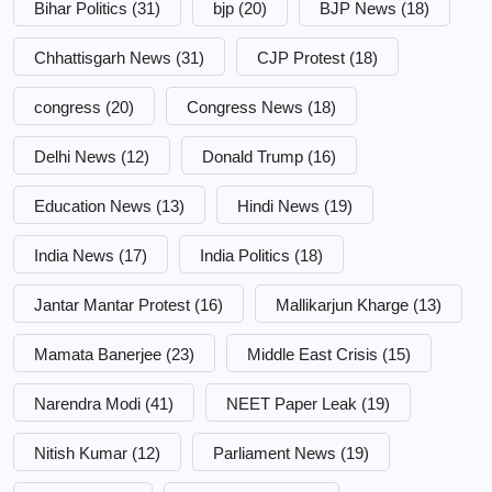
Bihar Politics
(31)
bjp
(20)
BJP News
(18)
Chhattisgarh News
(31)
CJP Protest
(18)
congress
(20)
Congress News
(18)
Delhi News
(12)
Donald Trump
(16)
Education News
(13)
Hindi News
(19)
India News
(17)
India Politics
(18)
Jantar Mantar Protest
(16)
Mallikarjun Kharge
(13)
Mamata Banerjee
(23)
Middle East Crisis
(15)
Narendra Modi
(41)
NEET Paper Leak
(19)
Nitish Kumar
(12)
Parliament News
(19)