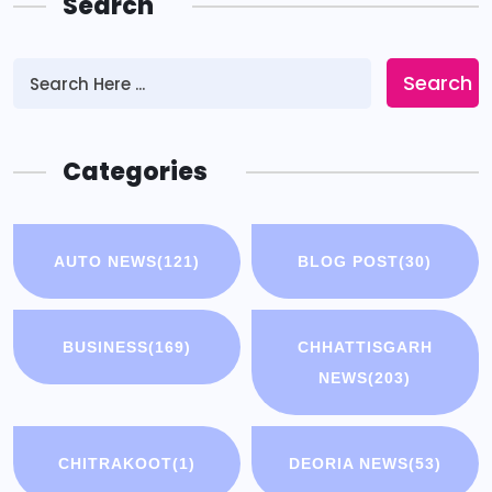
Search
Search
Categories
AUTO NEWS
(121)
BLOG POST
(30)
BUSINESS
(169)
CHHATTISGARH
NEWS
(203)
CHITRAKOOT
(1)
DEORIA NEWS
(53)