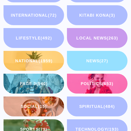
INTERNATIONAL
(72)
KITABI KONA
(3)
LIFESTYLE
(492)
LOCAL NEWS
(263)
NATIONAL
(1959)
NEWS
(27)
PAGE 3
(540)
POLITICS
(653)
SOCIAL
(15)
SPIRITUAL
(484)
SPORTS
(79)
TECHNOLOGY
(193)