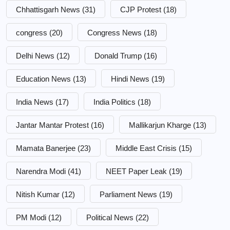
Chhattisgarh News
(31)
CJP Protest
(18)
congress
(20)
Congress News
(18)
Delhi News
(12)
Donald Trump
(16)
Education News
(13)
Hindi News
(19)
India News
(17)
India Politics
(18)
Jantar Mantar Protest
(16)
Mallikarjun Kharge
(13)
Mamata Banerjee
(23)
Middle East Crisis
(15)
Narendra Modi
(41)
NEET Paper Leak
(19)
Nitish Kumar
(12)
Parliament News
(19)
PM Modi
(12)
Political News
(22)