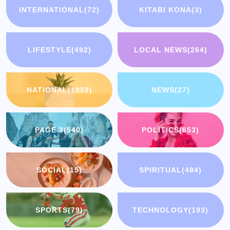
INTERNATIONAL
(72)
KITABI KONA
(3)
LIFESTYLE
(492)
LOCAL NEWS
(264)
NATIONAL
(1959)
NEWS
(27)
PAGE 3
(540)
POLITICS
(653)
SOCIAL
(15)
SPIRITUAL
(484)
SPORTS
(79)
TECHNOLOGY
(193)