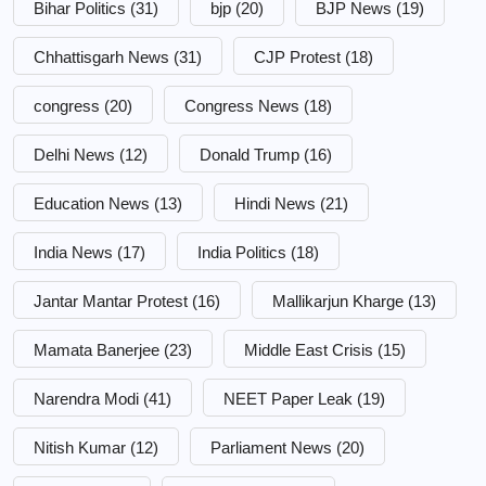
Bihar Politics
(31)
bjp
(20)
BJP News
(19)
Chhattisgarh News
(31)
CJP Protest
(18)
congress
(20)
Congress News
(18)
Delhi News
(12)
Donald Trump
(16)
Education News
(13)
Hindi News
(21)
India News
(17)
India Politics
(18)
Jantar Mantar Protest
(16)
Mallikarjun Kharge
(13)
Mamata Banerjee
(23)
Middle East Crisis
(15)
Narendra Modi
(41)
NEET Paper Leak
(19)
Nitish Kumar
(12)
Parliament News
(20)