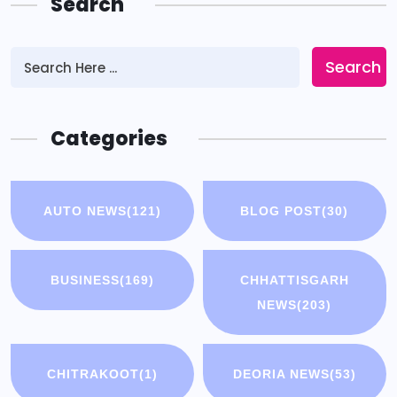
Search
Search
Categories
AUTO NEWS
(121)
BLOG POST
(30)
BUSINESS
(169)
CHHATTISGARH
NEWS
(203)
CHITRAKOOT
(1)
DEORIA NEWS
(53)