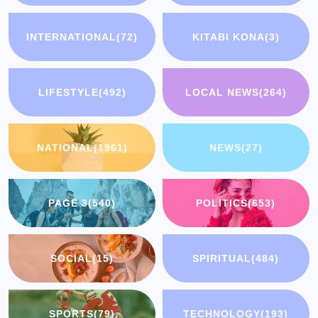
INTERNATIONAL
(72)
KITABI KONA
(3)
LIFESTYLE
(492)
LOCAL NEWS
(264)
NATIONAL
(1961)
NEWS
(27)
PAGE 3
(540)
POLITICS
(653)
SOCIAL
(15)
SPIRITUAL
(484)
SPORTS
(79)
TECHNOLOGY
(193)