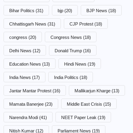
Bihar Politics
(31)
bjp
(20)
BJP News
(18)
Chhattisgarh News
(31)
CJP Protest
(18)
congress
(20)
Congress News
(18)
Delhi News
(12)
Donald Trump
(16)
Education News
(13)
Hindi News
(19)
India News
(17)
India Politics
(18)
Jantar Mantar Protest
(16)
Mallikarjun Kharge
(13)
Mamata Banerjee
(23)
Middle East Crisis
(15)
Narendra Modi
(41)
NEET Paper Leak
(19)
Nitish Kumar
(12)
Parliament News
(19)