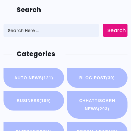
Search
Search
Categories
AUTO NEWS
(121)
BLOG POST
(30)
BUSINESS
(169)
CHHATTISGARH
NEWS
(203)