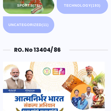
SPORTS
(79)
TECHNOLOGY
(193)
UNCATEGORIZED
(11)
RO. No 13404/ 86