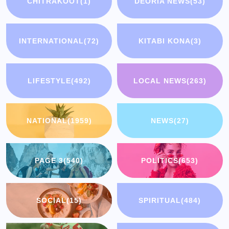
CHITRAKOOT
(1)
DEORIA NEWS
(53)
INTERNATIONAL
(72)
KITABI KONA
(3)
LIFESTYLE
(492)
LOCAL NEWS
(263)
NATIONAL
(1959)
NEWS
(27)
PAGE 3
(540)
POLITICS
(653)
SOCIAL
(15)
SPIRITUAL
(484)