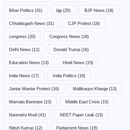
Bihar Politics
(31)
bjp
(20)
BJP News
(18)
Chhattisgarh News
(31)
CJP Protest
(18)
congress
(20)
Congress News
(18)
Delhi News
(12)
Donald Trump
(16)
Education News
(13)
Hindi News
(19)
India News
(17)
India Politics
(18)
Jantar Mantar Protest
(16)
Mallikarjun Kharge
(13)
Mamata Banerjee
(23)
Middle East Crisis
(15)
Narendra Modi
(41)
NEET Paper Leak
(19)
Nitish Kumar
(12)
Parliament News
(19)