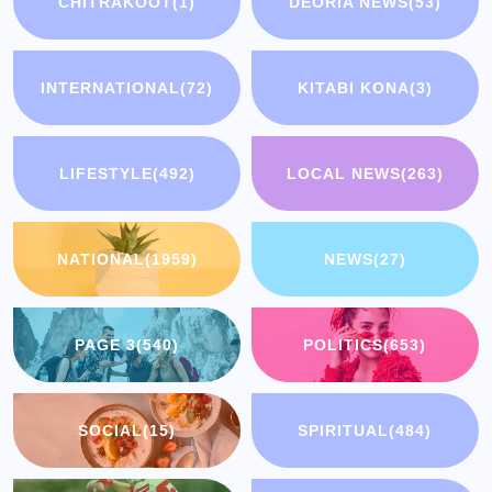
CHITRAKOOT
(1)
DEORIA NEWS
(53)
INTERNATIONAL
(72)
KITABI KONA
(3)
LIFESTYLE
(492)
LOCAL NEWS
(263)
NATIONAL
(1959)
NEWS
(27)
PAGE 3
(540)
POLITICS
(653)
SOCIAL
(15)
SPIRITUAL
(484)