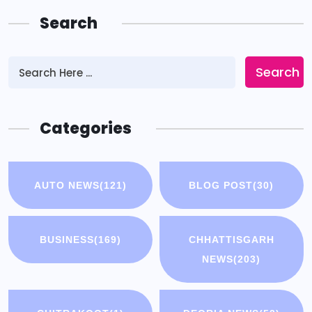
Search
Search
Categories
AUTO NEWS
(121)
BLOG POST
(30)
BUSINESS
(169)
CHHATTISGARH
NEWS
(203)