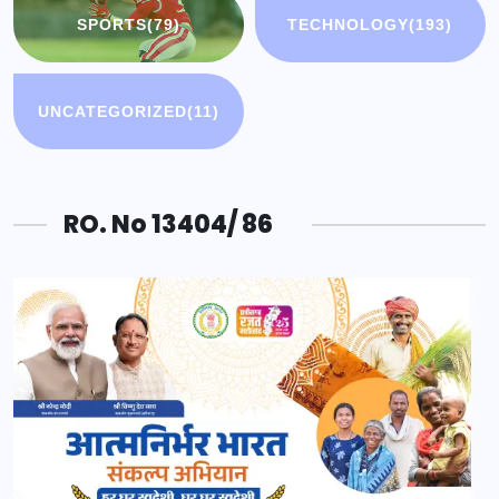
SPORTS
(79)
TECHNOLOGY
(193)
UNCATEGORIZED
(11)
RO. No 13404/ 86