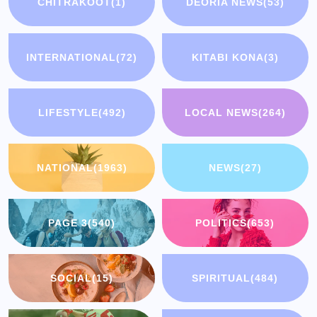
CHITRAKOOT
(1)
DEORIA NEWS
(53)
INTERNATIONAL
(72)
KITABI KONA
(3)
LIFESTYLE
(492)
LOCAL NEWS
(264)
NATIONAL
(1963)
NEWS
(27)
PAGE 3
(540)
POLITICS
(653)
SOCIAL
(15)
SPIRITUAL
(484)