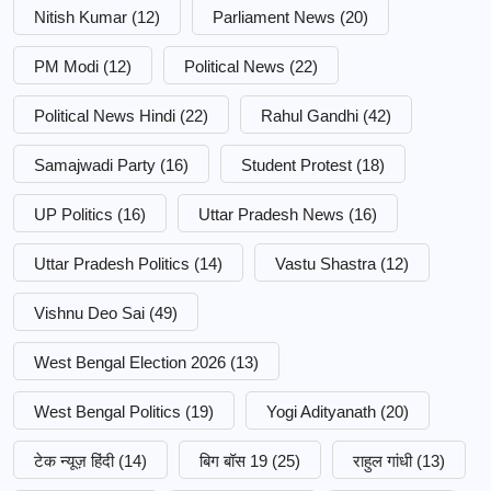
Nitish Kumar
(12)
Parliament News
(20)
PM Modi
(12)
Political News
(22)
Political News Hindi
(22)
Rahul Gandhi
(42)
Samajwadi Party
(16)
Student Protest
(18)
UP Politics
(16)
Uttar Pradesh News
(16)
Uttar Pradesh Politics
(14)
Vastu Shastra
(12)
Vishnu Deo Sai
(49)
West Bengal Election 2026
(13)
West Bengal Politics
(19)
Yogi Adityanath
(20)
टेक न्यूज़ हिंदी
(14)
बिग बॉस 19
(25)
राहुल गांधी
(13)