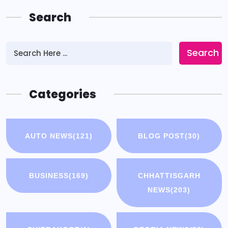
Search
Search
Categories
AUTO NEWS
(121)
BLOG POST
(30)
BUSINESS
(169)
CHHATTISGARH
NEWS
(203)