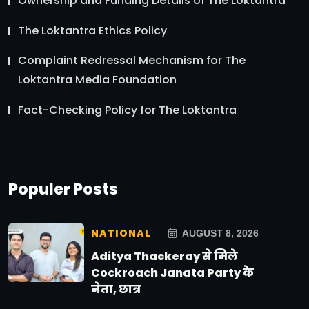
Ownership and Funding Details of The Loktantra
The Loktantra Ethics Policy
Complaint Redressal Mechanism for The
Loktantra Media Foundation
Fact-Checking Policy for The Loktantra
Populer Posts
NATIONAL
AUGUST 8, 2026
Aditya Thackeray से मिले
Cockroach Janata Party के
नेता, छात्र