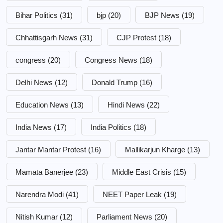
Bihar Politics
(31)
bjp
(20)
BJP News
(19)
Chhattisgarh News
(31)
CJP Protest
(18)
congress
(20)
Congress News
(18)
Delhi News
(12)
Donald Trump
(16)
Education News
(13)
Hindi News
(22)
India News
(17)
India Politics
(18)
Jantar Mantar Protest
(16)
Mallikarjun Kharge
(13)
Mamata Banerjee
(23)
Middle East Crisis
(15)
Narendra Modi
(41)
NEET Paper Leak
(19)
Nitish Kumar
(12)
Parliament News
(20)