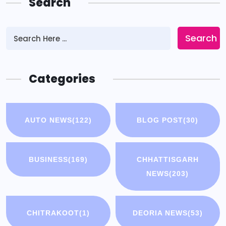
Search
Search
Categories
AUTO NEWS
(122)
BLOG POST
(30)
BUSINESS
(169)
CHHATTISGARH
NEWS
(203)
CHITRAKOOT
(1)
DEORIA NEWS
(53)