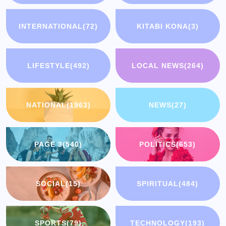
INTERNATIONAL
(72)
KITABI KONA
(3)
LIFESTYLE
(492)
LOCAL NEWS
(264)
NATIONAL
(1963)
NEWS
(27)
PAGE 3
(540)
POLITICS
(653)
SOCIAL
(15)
SPIRITUAL
(484)
SPORTS
(79)
TECHNOLOGY
(193)