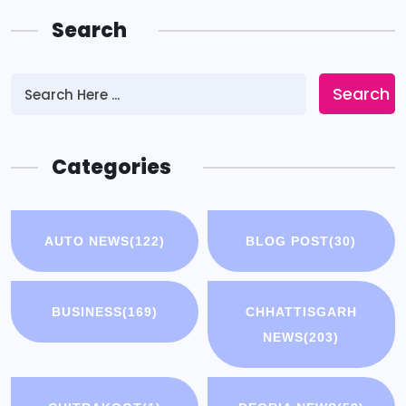
Search
Search
Categories
AUTO NEWS
(122)
BLOG POST
(30)
BUSINESS
(169)
CHHATTISGARH
NEWS
(203)