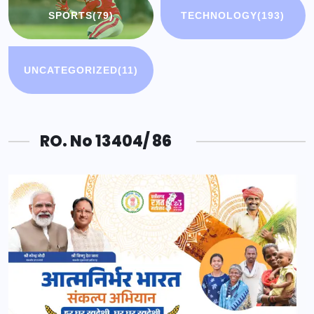
SPORTS
(79)
TECHNOLOGY
(193)
UNCATEGORIZED
(11)
RO. No 13404/ 86