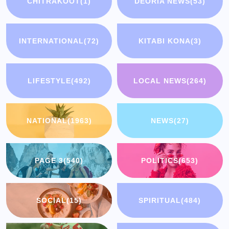
CHITRAKOOT
(1)
DEORIA NEWS
(53)
INTERNATIONAL
(72)
KITABI KONA
(3)
LIFESTYLE
(492)
LOCAL NEWS
(264)
NATIONAL
(1963)
NEWS
(27)
PAGE 3
(540)
POLITICS
(653)
SOCIAL
(15)
SPIRITUAL
(484)