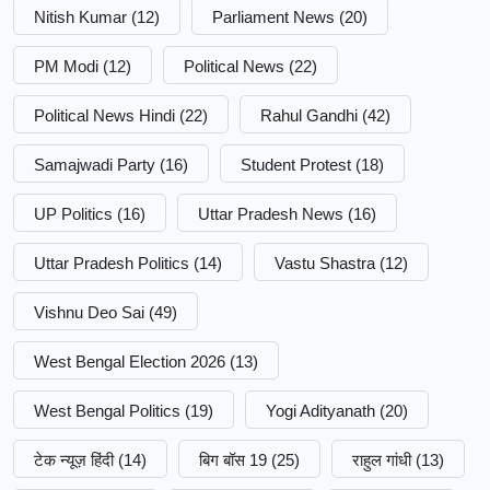
Nitish Kumar
(12)
Parliament News
(20)
PM Modi
(12)
Political News
(22)
Political News Hindi
(22)
Rahul Gandhi
(42)
Samajwadi Party
(16)
Student Protest
(18)
UP Politics
(16)
Uttar Pradesh News
(16)
Uttar Pradesh Politics
(14)
Vastu Shastra
(12)
Vishnu Deo Sai
(49)
West Bengal Election 2026
(13)
West Bengal Politics
(19)
Yogi Adityanath
(20)
टेक न्यूज़ हिंदी
(14)
बिग बॉस 19
(25)
राहुल गांधी
(13)