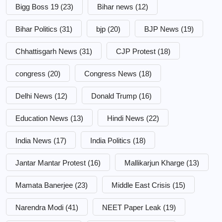
Bigg Boss 19
(23)
Bihar news
(12)
Bihar Politics
(31)
bjp
(20)
BJP News
(19)
Chhattisgarh News
(31)
CJP Protest
(18)
congress
(20)
Congress News
(18)
Delhi News
(12)
Donald Trump
(16)
Education News
(13)
Hindi News
(22)
India News
(17)
India Politics
(18)
Jantar Mantar Protest
(16)
Mallikarjun Kharge
(13)
Mamata Banerjee
(23)
Middle East Crisis
(15)
Narendra Modi
(41)
NEET Paper Leak
(19)