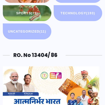
SPORTS
(79)
TECHNOLOGY
(193)
UNCATEGORIZED
(11)
RO. No 13404/ 86