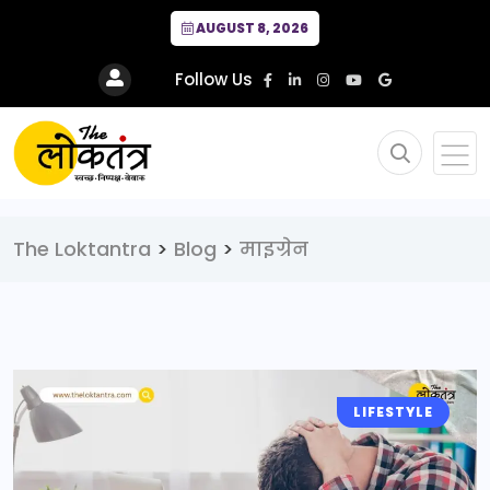
AUGUST 8, 2026
Follow Us
The Loktantra
>
Blog
>
माइग्रेन
LIFESTYLE