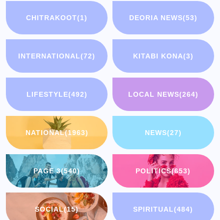
CHITRAKOOT
(1)
DEORIA NEWS
(53)
INTERNATIONAL
(72)
KITABI KONA
(3)
LIFESTYLE
(492)
LOCAL NEWS
(264)
NATIONAL
(1963)
NEWS
(27)
PAGE 3
(540)
POLITICS
(653)
SOCIAL
(15)
SPIRITUAL
(484)