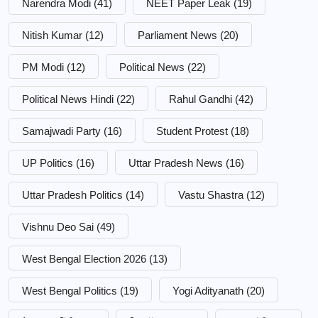
Narendra Modi
(41)
NEET Paper Leak
(19)
Nitish Kumar
(12)
Parliament News
(20)
PM Modi
(12)
Political News
(22)
Political News Hindi
(22)
Rahul Gandhi
(42)
Samajwadi Party
(16)
Student Protest
(18)
UP Politics
(16)
Uttar Pradesh News
(16)
Uttar Pradesh Politics
(14)
Vastu Shastra
(12)
Vishnu Deo Sai
(49)
West Bengal Election 2026
(13)
West Bengal Politics
(19)
Yogi Adityanath
(20)