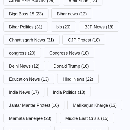
AKHILESH YADAV
(24)
Amit Shah
(13)
Bigg Boss 19
(23)
Bihar news
(12)
Bihar Politics
(31)
bjp
(20)
BJP News
(19)
Chhattisgarh News
(31)
CJP Protest
(18)
congress
(20)
Congress News
(18)
Delhi News
(12)
Donald Trump
(16)
Education News
(13)
Hindi News
(22)
India News
(17)
India Politics
(18)
Jantar Mantar Protest
(16)
Mallikarjun Kharge
(13)
Mamata Banerjee
(23)
Middle East Crisis
(15)