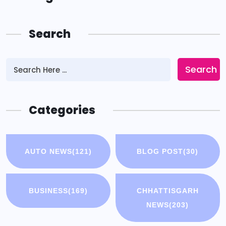
Search
Search
Categories
AUTO NEWS
(121)
BLOG POST
(30)
BUSINESS
(169)
CHHATTISGARH
NEWS
(203)